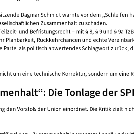
rsitzende Dagmar Schmidt warnte vor dem „Schleifen h
esellschaftlichen Zusammenhalt zu schaden.
ilzeit- und Befristungsrecht – mit § 8, § 9 und § 9a TzB
r Planbarkeit, Rückkehrchancen und echte Vereinbark
die Partei als politisch abwertendes Schlagwort zurück, 
ie nicht um eine technische Korrektur, sondern um eine 
menhalt“: Die Tonlage der SP
g den Vorstoß der Union einordnet. Die Kritik zielt ni