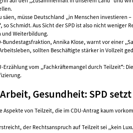
iff auf den „Zusammenhalt in unserem Land“ und wirft 
llen.
zu säen, müsse Deutschland „in Menschen investieren – 
 so Schmidt. Aus Sicht der SPD ist also nicht weniger R
und Weiterbildung.
PD-Bundestagsfraktion, Annika Klose, warnt vor einer 
beitsleben, sollten Beschäftigte stärker in Vollzeit g
-Erzählung vom „Fachkräftemangel durch Teilzeit“: Die 
izierung.
Arbeit, Gesundheit: SPD setzt
ene Aspekte von Teilzeit, die im CDU-Antrag kaum vork
treicht, der Rechtsanspruch auf Teilzeit sei „kein Lux