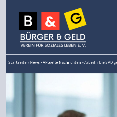
Zum
Inhalt
springen
Startseite
»
News - Aktuelle Nachrichten
»
Arbeit
»
Die SPD ge