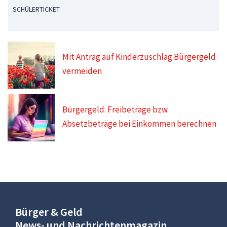
SCHÜLERTICKET
Mit Antrag auf Kinderzuschlag Bürgergeld
vermeiden
Bürgergeld: Freibeträge bzw.
Absetzbeträge bei Einkommen berechnen
Bürger & Geld
News- und Nachrichtenmagazin