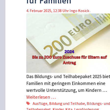
für Familien
4. Februar 2025, 12:38 Uhr
Ingo Kosick .
Das Bildungs- und Teilhabepaket 2025 bie
Familien mit geringem Einkommen eine
wertvolle Unterstützung, um Kindern …
Weiterlesen …
Schlagwörter
Ausflüge
,
Bildung und Teilhabe
,
Bildungs- un
Teilhabepaket
,
Kinder
,
Kita
,
Lernförderung
,