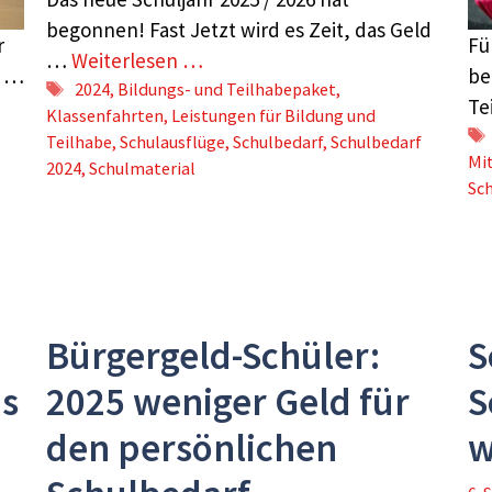
begonnen! Fast Jetzt wird es Zeit, das Geld
r
Fü
…
Weiterlesen …
n …
be
Schlagwörter
2024
,
Bildungs- und Teilhabepaket
,
Te
Klassenfahrten
,
Leistungen für Bildung und
Teilhabe
,
Schulausflüge
,
Schulbedarf
,
Schulbedarf
Mi
2024
,
Schulmaterial
Sc
Bürgergeld-Schüler:
S
is
2025 weniger Geld für
S
den persönlichen
w