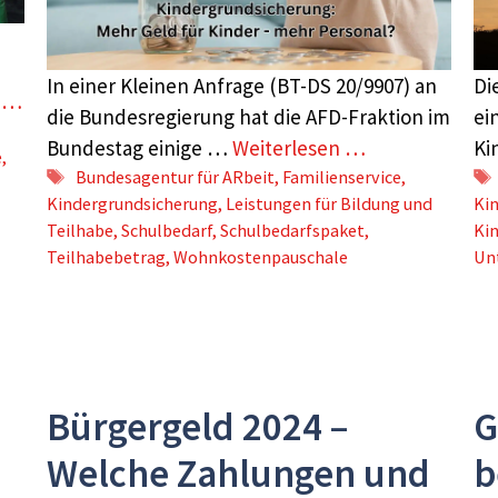
In einer Kleinen Anfrage (BT-DS 20/9907) an
Di
n …
die Bundesregierung hat die AFD-Fraktion im
ei
Bundestag einige …
Weiterlesen …
Ki
e
,
Schlagwörter
Bundesagentur für ARbeit
,
Familienservice
,
Kindergrundsicherung
,
Leistungen für Bildung und
Ki
Teilhabe
,
Schulbedarf
,
Schulbedarfspaket
,
Ki
Teilhabebetrag
,
Wohnkostenpauschale
Un
Bürgergeld 2024 –
G
Welche Zahlungen und
b