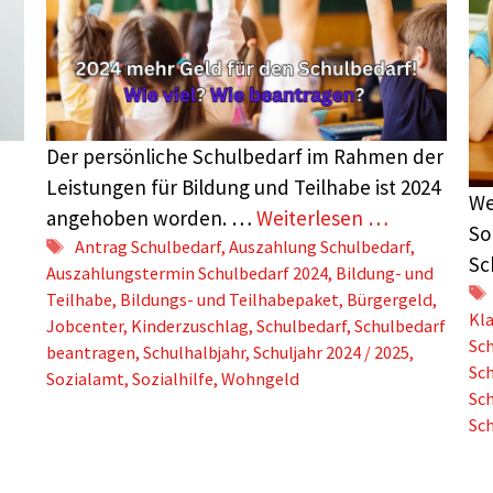
Der persönliche Schulbedarf im Rahmen der
h
Leistungen für Bildung und Teilhabe ist 2024
We
angehoben worden. …
Weiterlesen …
So
Schlagwörter
Antrag Schulbedarf
,
Auszahlung Schulbedarf
,
Sc
Auszahlungstermin Schulbedarf 2024
,
Bildung- und
Teilhabe
,
Bildungs- und Teilhabepaket
,
Bürgergeld
,
Kl
Jobcenter
,
Kinderzuschlag
,
Schulbedarf
,
Schulbedarf
Sch
beantragen
,
Schulhalbjahr
,
Schuljahr 2024 / 2025
,
Sch
Sozialamt
,
Sozialhilfe
,
Wohngeld
Sch
Sc