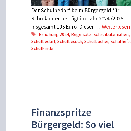
Der Schulbedarf beim Bürgergeld für
Schulkinder beträgt im Jahr 2024 /2025
insgesamt 195 Euro. Dieser …
Weiterlese
Schlagwörter
Erhöhung 2024
,
Regelsatz
,
Schreibutensilien
,
Schulbedarf
,
Schulbesuch
,
Schulbücher
,
Schulheft
Schulkinder
Finanzspritze
Bürgergeld: So viel