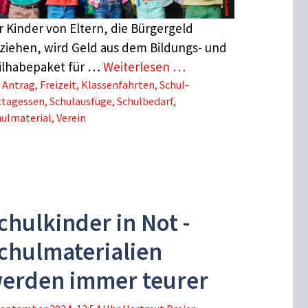
r Kinder von Eltern, die Bürgergeld
ziehen, wird Geld aus dem Bildungs- und
ilhabepaket für …
Weiterlesen …
Schlagwörter
Antrag
,
Freizeit
,
Klassenfahrten
,
Schul-
ttagessen
,
Schulausfüge
,
Schulbedarf
,
hulmaterial
,
Verein
chulkinder in Not -
chulmaterialien
erden immer teurer