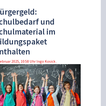
ürgergeld:
chulbedarf und
chulmaterial im
ildungspaket
nthalten
Februar 2025, 10:58 Uhr
Ingo Kosick .