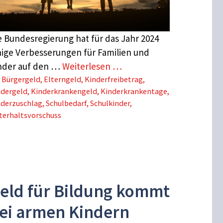
e Bundesregierung hat für das Jahr 2024
nige Verbesserungen für Familien und
nder auf den …
Weiterlesen …
Schlagwörter
Bürgergeld
,
Elterngeld
,
Kinderfreibetrag
,
ndergeld
,
Kinderkrankengeld
,
Kinderkrankentage
,
nderzuschlag
,
Schulbedarf
,
Schulkinder
,
terhaltsvorschuss
eld für Bildung kommt
ei armen Kindern