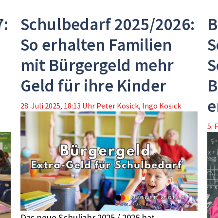
7:
Schulbedarf 2025/2026:
B
So erhalten Familien
S
mit Bürgergeld mehr
S
Geld für ihre Kinder
B
e
28. Juli 2025, 18:13 Uhr
Peter Kosick
,
Ingo Kosick
5. 
Das neue Schuljahr 2025 / 2026 hat