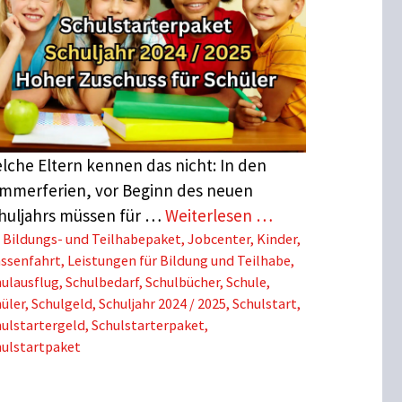
lche Eltern kennen das nicht: In den
mmerferien, vor Beginn des neuen
huljahrs müssen für …
Weiterlesen …
Schlagwörter
Bildungs- und Teilhabepaket
,
Jobcenter
,
Kinder
,
assenfahrt
,
Leistungen für Bildung und Teilhabe
,
ulausflug
,
Schulbedarf
,
Schulbücher
,
Schule
,
üler
,
Schulgeld
,
Schuljahr 2024 / 2025
,
Schulstart
,
ulstartergeld
,
Schulstarterpaket
,
hulstartpaket