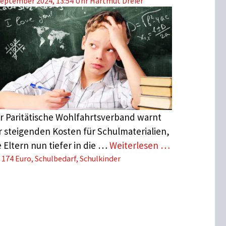
September 2024, 13:54 Uhr
Hartmut Dreier
r Paritätische Wohlfahrtsverband warnt
r steigenden Kosten für Schulmaterialien,
e Eltern nun tiefer in die …
Weiterlesen …
Schlagwörter
174 Euro
,
Schulbedarf
,
Schulkinder