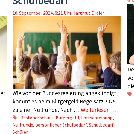
Schulbedarf
6. 
10. September 2024, 8:21 Uhr
Hartmut Dreier
De
vo
di
tet
Wie von der Bundesregierung angekündigt,
kommt es beim Bürgergeld Regelsatz 2025
zu einer Nullrunde. Nach …
Weiterlesen …
Schlagwörter
Bestandsschutz
,
Bürgergeld
,
Fortschreibung
,
Nullrunde
,
persönlicher Schulbedarf
,
Schulbedarf
,
d
Schüler