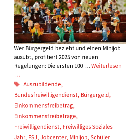
Wer Bürgergeld bezieht und einen Minijob
ausübt, profitiert 2025 von neuen
Regelungen: Die ersten 100 …
Weiterlesen
…
Schlagwörter
Auszubildende
,
Bundesfreiwilligendienst
,
Bürgergeld
,
Einkommensfreibetrag
,
Einkommensfreibeträge
,
Freiwilligendienst
,
Freiwilliges Soziales
Jahr
,
FSJ
,
Jobcenter
,
Minijob
,
Schüler