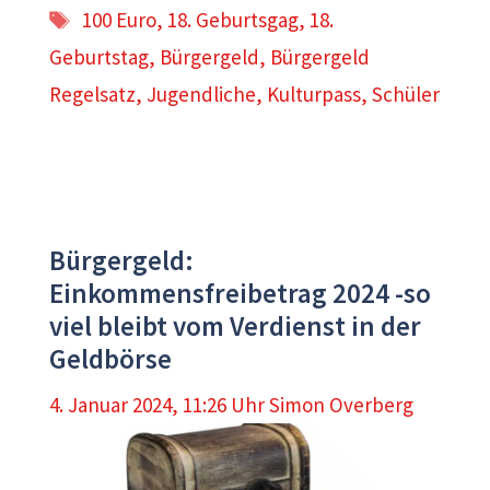
Schlagwörter
100 Euro
,
18. Geburtsgag
,
18.
Geburtstag
,
Bürgergeld
,
Bürgergeld
Regelsatz
,
Jugendliche
,
Kulturpass
,
Schüler
Bürgergeld:
Einkommensfreibetrag 2024 -so
viel bleibt vom Verdienst in der
Geldbörse
4. Januar 2024, 11:26 Uhr
Simon Overberg