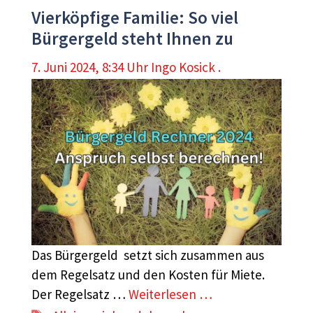
Vierköpfige Familie: So viel
Bürgergeld steht Ihnen zu
7. Juni 2024, 8:34 Uhr
Ingo Kosick .
Das Bürgergeld setzt sich zusammen aus
dem Regelsatz und den Kosten für Miete.
Der Regelsatz …
Weiterlesen …
Schlagwörter