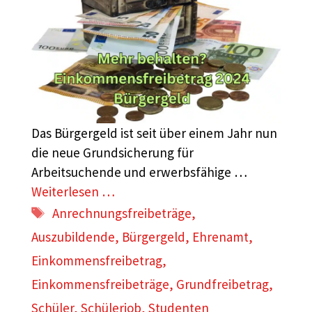
Das Bürgergeld ist seit über einem Jahr nun
die neue Grundsicherung für
Arbeitsuchende und erwerbsfähige …
Weiterlesen …
Schlagwörter
Anrechnungsfreibeträge
,
Auszubildende
,
Bürgergeld
,
Ehrenamt
,
Einkommensfreibetrag
,
Einkommensfreibeträge
,
Grundfreibetrag
,
Schüler
,
Schülerjob
,
Studenten