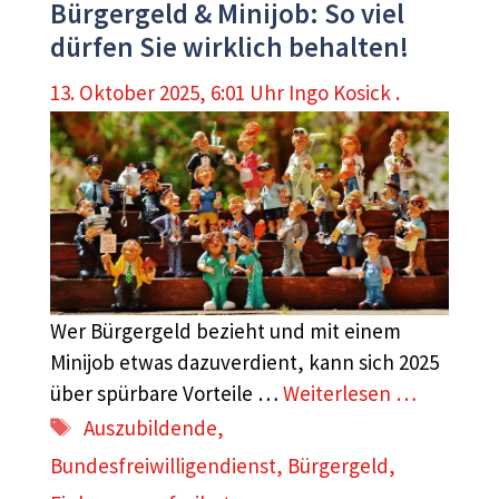
Bürgergeld & Minijob: So viel
dürfen Sie wirklich behalten!
13. Oktober 2025, 6:01 Uhr
Ingo Kosick .
Wer Bürgergeld bezieht und mit einem
Minijob etwas dazuverdient, kann sich 2025
über spürbare Vorteile …
Weiterlesen …
Schlagwörter
Auszubildende
,
Bundesfreiwilligendienst
,
Bürgergeld
,