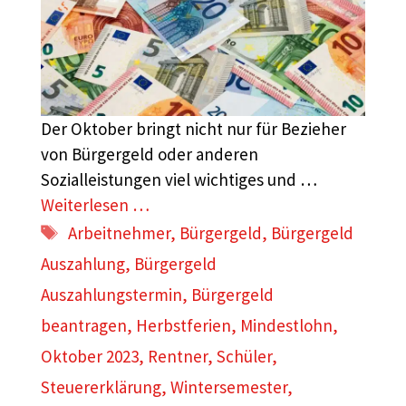
Der Oktober bringt nicht nur für Bezieher
von Bürgergeld oder anderen
Sozialleistungen viel wichtiges und …
Weiterlesen …
Schlagwörter
Arbeitnehmer
,
Bürgergeld
,
Bürgergeld
Auszahlung
,
Bürgergeld
Auszahlungstermin
,
Bürgergeld
beantragen
,
Herbstferien
,
Mindestlohn
,
Oktober 2023
,
Rentner
,
Schüler
,
Steuererklärung
,
Wintersemester
,