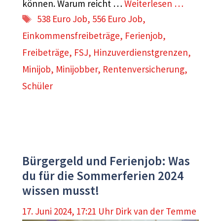
können. Warum reicht …
Weiterlesen …
Schlagwörter
538 Euro Job
,
556 Euro Job
,
Einkommensfreibeträge
,
Ferienjob
,
Freibeträge
,
FSJ
,
Hinzuverdienstgrenzen
,
Minijob
,
Minijobber
,
Rentenversicherung
,
Schüler
Bürgergeld und Ferienjob: Was
du für die Sommerferien 2024
wissen musst!
17. Juni 2024, 17:21 Uhr
Dirk van der Temme