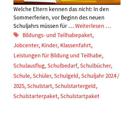
Welche Eltern kennen das nicht: In den
Sommerferien, vor Beginn des neuen
Schuljahrs müssen für …
Weiterlesen …
Schlagwörter
Bildungs- und Teilhabepaket
,
Jobcenter
,
Kinder
,
Klassenfahrt
,
Leistungen für Bildung und Teilhabe
,
Schulausflug
,
Schulbedarf
,
Schulbücher
,
Schule
,
Schüler
,
Schulgeld
,
Schuljahr 2024 /
2025
,
Schulstart
,
Schulstartergeld
,
Schulstarterpaket
,
Schulstartpaket