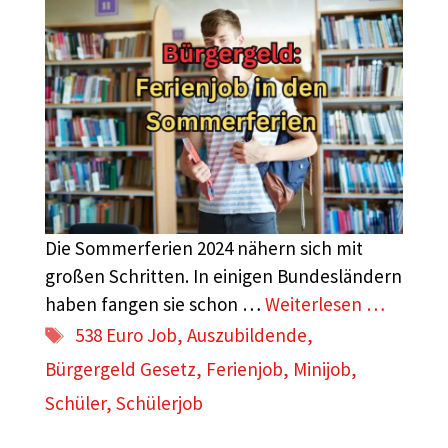
Die Sommerferien 2024 nähern sich mit
großen Schritten. In einigen Bundesländern
haben fangen sie schon …
Weiterlesen …
Schlagwörter
538 Euro Job
,
Auszubildende
,
Bürgergeld Gesetz
,
Ferienjob
,
Minijob
,
Schüler
,
Schülerjob