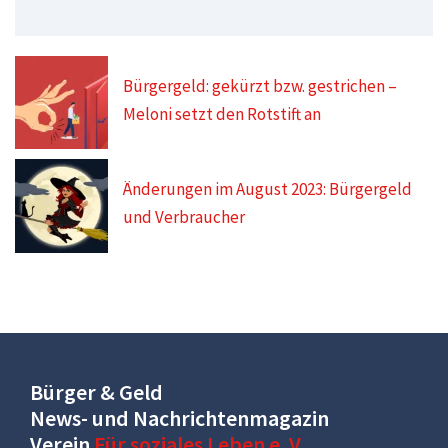
Bürgergeld: gekürzt bzw. gestrichen –
Meloni setzt den Rotstift an
Änderungen im August 2023: Bürgergeld
und Verbraucher
Bürger & Geld
News- und Nachrichtenmagazin
Verein
Für soziales Leben e. V.