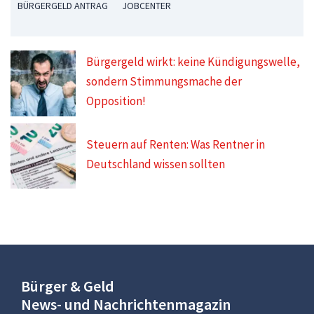
BÜRGERGELD ANTRAG
JOBCENTER
Bürgergeld wirkt: keine Kündigungswelle,
sondern Stimmungsmache der
Opposition!
Steuern auf Renten: Was Rentner in
Deutschland wissen sollten
Bürger & Geld
News- und Nachrichtenmagazin