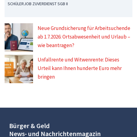
SCHÜLERJOB ZUVERDIENST SGB II
Neue Grundsicherung für Arbeitsuchende
ab 1.7.2026: Ortsabwesenheit und Urlaub –
wie beantragen?
Unfallrente und Witwenrente: Dieses
Urteil kann Ihnen hunderte Euro mehr
bringen
Bürger & Geld
News- und Nachrichtenmagazin