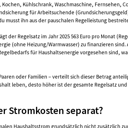
, Kochen, Kühlschrank, Waschmaschine, Fernsehen, Com
undsicherung für Arbeitsuchende (Grundsicherungsgeld)
du musst ihn aus der pauschalen Regelleistung bestreit
ägt der Regelsatz im Jahr 2025 563 Euro pro Monat (Reg
rgie (ohne Heizung/Warmwasser) zu finanzieren sind. 
s Regelbedarfs für Haushaltsenergie vorgesehen sind, 
aren oder Familien – verteilt sich dieser Betrag anteilig
halt leben, desto höher ist der gesamte Regelsatz un
r Stromkosten separat?
len Haushaltsstrom grundsätzlich nicht zusätzlich zur 