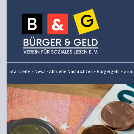
Zum
Inhalt
springen
Startseite
»
News - Aktuelle Nachrichten
»
Bürgergeld
»
Grund