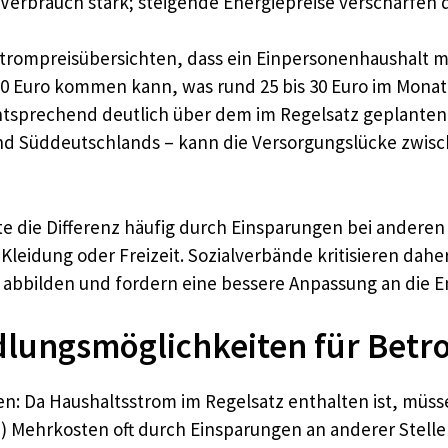
erbrauch stark; steigende Energiepreise verschärfen d
Strompreisübersichten, dass ein Einpersonenhaushalt 
300 Euro kommen kann, was rund 25 bis 30 Euro im Monat
tsprechend deutlich über dem im Regelsatz geplanten A
nd Süddeutschlands – kann die Versorgungslücke zwisc
te die Differenz häufig durch Einsparungen bei andere
Kleidung oder Freizeit. Sozialverbände kritisieren daher
 abbilden und fordern eine bessere Anpassung an die E
ungsmöglichkeiten für Betro
en: Da Haushaltsstrom im Regelsatz enthalten ist, mü
 Mehrkosten oft durch Einsparungen an anderer Stelle