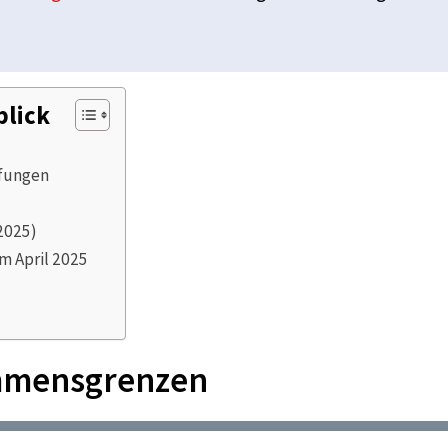
blick
üfungen
2025)
m April 2025
ommensgrenzen