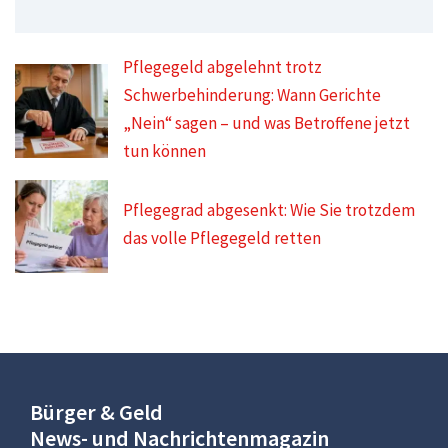
Pflegegeld abgelehnt trotz
Schwerbehinderung: Wann Gerichte
„Nein“ sagen – und was Betroffene jetzt
tun können
Pflegegrad abgesenkt: Wie Sie trotzdem
das volle Pflegegeld retten
Bürger & Geld
News- und Nachrichtenmagazin