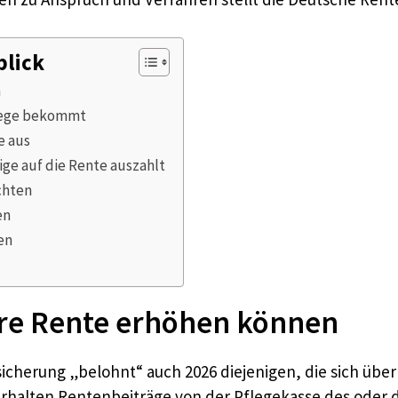
blick
n
lege bekommt
e aus
rige auf die Rente auszahlt
chten
en
en
hre Rente erhöhen können
sicherung „belohnt“ auch 2026 diejenigen, die sich übe
alten Rentenbeiträge von der Pflegekasse des oder de