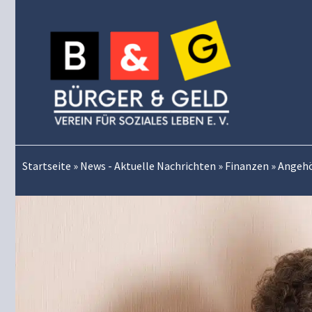
Zum
Inhalt
springen
Startseite
»
News - Aktuelle Nachrichten
»
Finanzen
»
Angehör