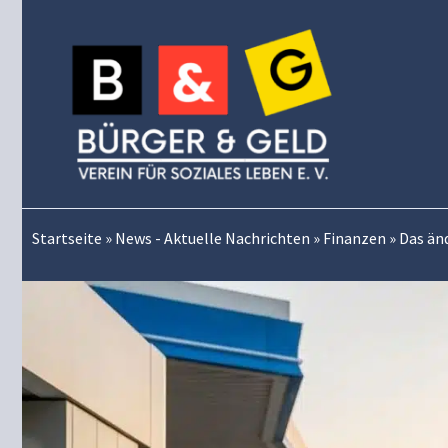
Zum
Inhalt
springen
Startseite
»
News - Aktuelle Nachrichten
»
Finanzen
»
Das änd