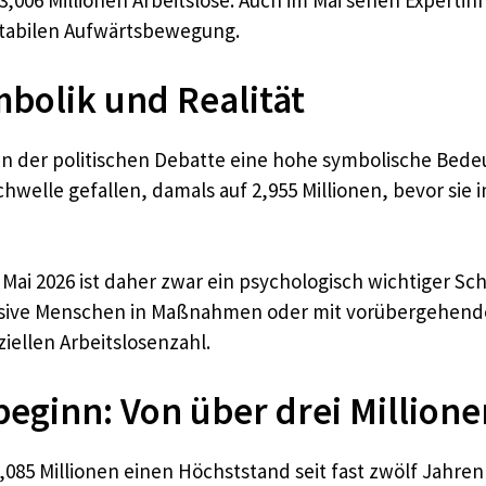
 3,006 Millionen Arbeitslose. Auch im Mai sehen Experti
stabilen Aufwärtsbewegung.
mbolik und Realität
t in der politischen Debatte eine hohe symbolische Bed
hwelle gefallen, damals auf 2,955 Millionen, bevor sie 
Mai 2026 ist daher zwar ein psychologisch wichtiger Schr
lusive Menschen in Maßnahmen oder mit vorübergehender
iellen Arbeitslosenzahl.
beginn: Von über drei Million
 3,085 Millionen einen Höchststand seit fast zwölf Jahr