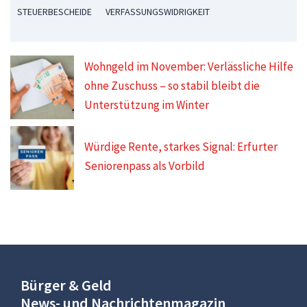
STEUERBESCHEIDE
VERFASSUNGSWIDRIGKEIT
Wohngeld im November: Verlässliche Hilfe
ohne Zuschuss – so stabil bleibt die
Unterstützung im Winter
Würdige Rente, starkes Signal: Erfurter
Seniorenpass als Vorbild
Bürger & Geld
News- und Nachrichtenmagazin