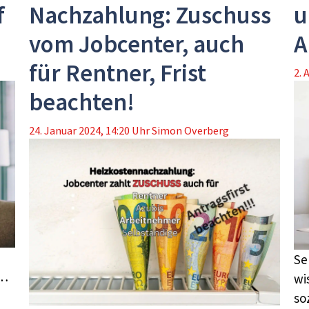
f
Nachzahlung: Zuschuss
u
vom Jobcenter, auch
A
für Rentner, Frist
2. 
beachten!
24. Januar 2024, 14:20 Uhr
Simon Overberg
Se
 …
wi
so