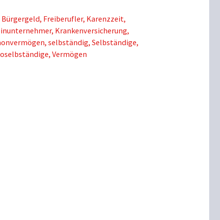
Schlagwörter
Bürgergeld
,
Freiberufler
,
Karenzzeit
,
einunternehmer
,
Krankenversicherung
,
honvermögen
,
selbständig
,
Selbständige
,
loselbständige
,
Vermögen