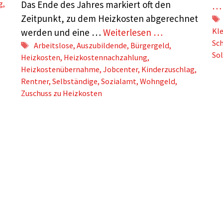
g
,
Das Ende des Jahres markiert oft den
…
Zeitpunkt, zu dem Heizkosten abgerechnet
Kl
werden und eine …
Weiterlesen …
Sc
Schlagwörter
Arbeitslose
,
Auszubildende
,
Bürgergeld
,
So
Heizkosten
,
Heizkostennachzahlung
,
Heizkostenübernahme
,
Jobcenter
,
Kinderzuschlag
,
Rentner
,
Selbständige
,
Sozialamt
,
Wohngeld
,
Zuschuss zu Heizkosten