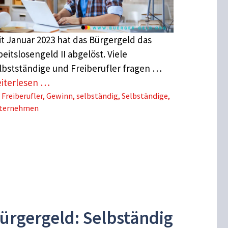
it Januar 2023 hat das Bürgergeld das
beitslosengeld II abgelöst. Viele
lbstständige und Freiberufler fragen …
iterlesen …
Schlagwörter
Freiberufler
,
Gewinn
,
selbständig
,
Selbständige
,
ternehmen
ürgergeld: Selbständig