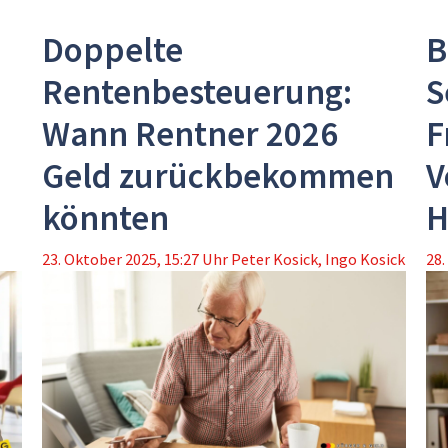
Doppelte
B
Rentenbesteuerung:
S
Wann Rentner 2026
F
Geld zurückbekommen
V
könnten
H
23. Oktober 2025, 15:27 Uhr
Peter Kosick
,
Ingo Kosick
28.