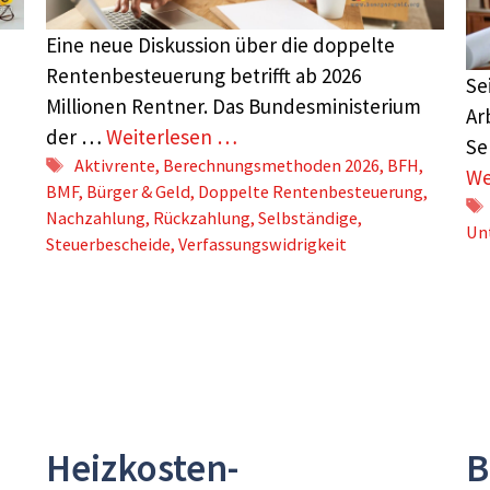
Eine neue Diskussion über die doppelte
Rentenbesteuerung betrifft ab 2026
Se
Millionen Rentner. Das Bundesministerium
Ar
der …
Weiterlesen …
Se
Schlagwörter
Aktivrente
,
Berechnungsmethoden 2026
,
BFH
,
We
BMF
,
Bürger & Geld
,
Doppelte Rentenbesteuerung
,
Nachzahlung
,
Rückzahlung
,
Selbständige
,
Un
Steuerbescheide
,
Verfassungswidrigkeit
Heizkosten-
B