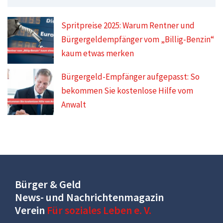
Spritpreise 2025: Warum Rentner und
Bürgergeldempfänger vom „Billig-Benzin“
kaum etwas merken
Bürgergeld-Empfänger aufgepasst: So
bekommen Sie kostenlose Hilfe vom
Anwalt
Bürger & Geld
News- und Nachrichtenmagazin
Verein
Für soziales Leben e. V.