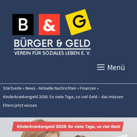
Zum
Inhalt
springen
Menü
Startseite
»
News - Aktuelle Nachrichten
»
Finanzen
»
Kinderkrankengeld 2026: So viele Tage, so viel Geld – das müssen
Eltern jetzt wissen