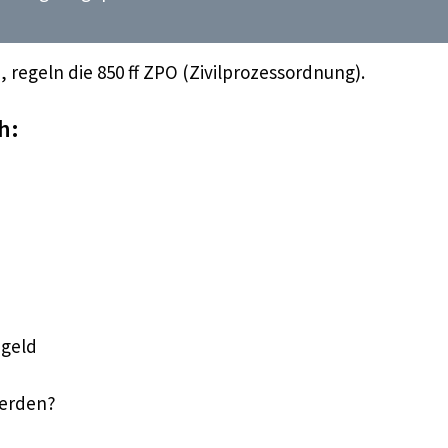
egeln die 850 ff ZPO (Zivilprozessordnung).
h:
ngeld
werden?