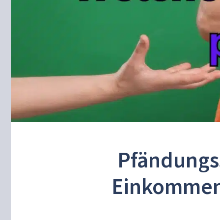
Pfändungss
Einkommens