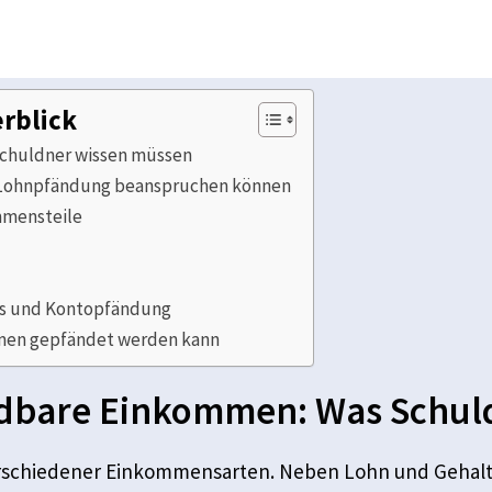
rblick
chuldner wissen müssen
 Lohnpfändung beanspruchen können
mmensteile
ns und Kontopfändung
men gepfändet werden kann
dbare Einkommen: Was Schul
rschiedener Einkommensarten. Neben Lohn und Gehalt 