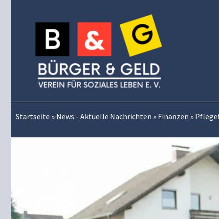
Zum
Inhalt
springen
Startseite
»
News - Aktuelle Nachrichten
»
Finanzen
»
Pflegef