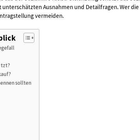
t unterschätzten Ausnahmen und Detailfragen. Wer die
Antragstellung vermeiden.
blick
egefall
ützt?
kauf?
kennen sollten