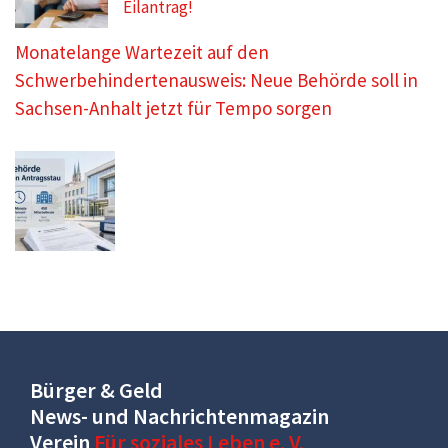
Eilantrag!
Monatelange Wartezeit auf den
Schwerbehindertenausweis: Neue Behörde soll in
Sachsen-Anhalt jetzt für Tempo sorgen
Bürger & Geld
News- und Nachrichtenmagazin
Verein
Für soziales Leben e. V.