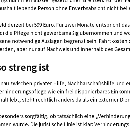
gs nur innerhalb der gesetzlichen Grenzen. Für den Fall 
ushalt lebende Person ohne Erwerbsabsicht nicht belieb
ld derzeit bei 599 Euro. Für zwei Monate entspricht das 
idi die Pflege nicht gewerbsmäßig übernommen und wohn
sene notwendige Auslagen begrenzt sein. Fahrtkosten o
werden, aber nur auf Nachweis und innerhalb des Gesa
 streng ist
nau zwischen privater Hilfe, Nachbarschaftshilfe und e
erhinderungspflege wie ein frei disponierbares Einkomme
t lebt, steht rechtlich anders da als ein externer Dien
 besonders sorgfältig, ob tatsächlich eine „Verhinderun
 wurde. Die juristische Linie ist klar: Verhinderungsp