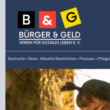
Zum
Inhalt
springen
Startseite
»
News - Aktuelle Nachrichten
»
Finanzen
»
Pflege