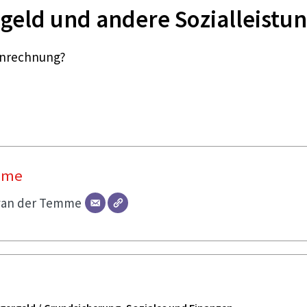
geld und andere Sozialleistu
 Anrechnung?
mme
van der Temme