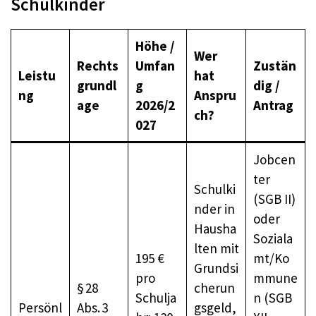
Schulkinder
Höhe /
Wer
Rechts
Umfan
Zustän
Leistu
hat
grundl
g
dig /
ng
Anspru
age
2026/2
Antrag
ch?
027
Jobcen
ter
Schulki
(SGB II)
nder in
oder
Hausha
Soziala
lten mit
195 €
mt/Ko
Grundsi
pro
mmune
§ 28
cherun
Schulja
n (SGB
Persönl
Abs. 3
gsgeld,