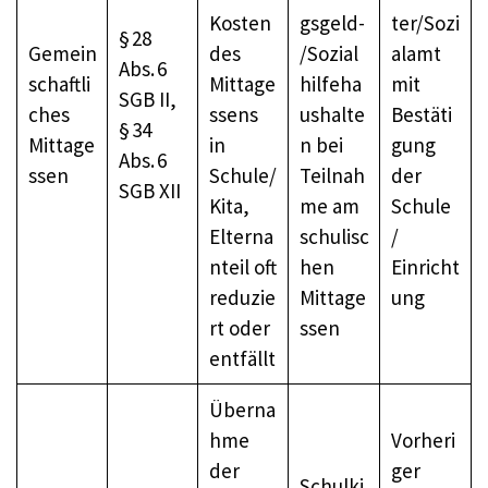
Kosten
gsgeld-
ter/Sozi
§ 28
Gemein
des
/Sozial
alamt
Abs. 6
schaftli
Mittage
hilfeha
mit
SGB II,
ches
ssens
ushalte
Bestäti
§ 34
Mittage
in
n bei
gung
Abs. 6
ssen
Schule/
Teilnah
der
SGB XII
Kita,
me am
Schule
Elterna
schulisc
/
nteil oft
hen
Einricht
reduzie
Mittage
ung
rt oder
ssen
entfällt
Überna
hme
Vorheri
der
ger
Schulki