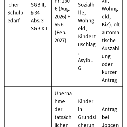
hr: 130
XII,
icher
SGB II,
Sozialhi
€ (Aug.
Wohng
Schulb
§ 34
lfe,
2026) +
eld,
edarf
Abs. 3
Wohng
65 €
KiZ), oft
SGB XII
eld,
(Feb.
automa
Kinderz
2027)
tische
uschlag
Auszahl
,
ung
AsylbL
oder
G
kurzer
Antrag
Überna
hme
Kinder
der
in
Antrag
tatsäch
Grundsi
bei
lichen
cherun
Jobcen