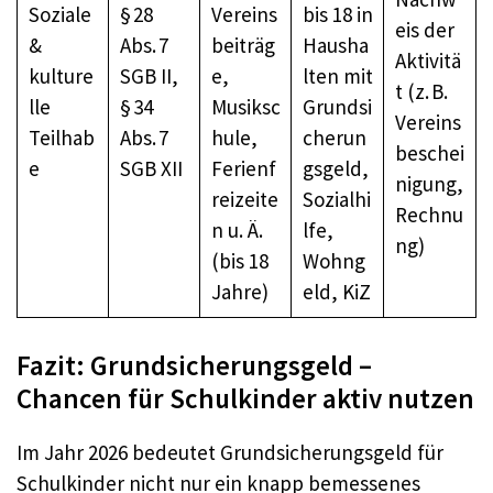
Soziale
§ 28
Vereins
bis 18 in
eis der
&
Abs. 7
beiträg
Hausha
Aktivitä
kulture
SGB II,
e,
lten mit
t (z. B.
lle
§ 34
Musiksc
Grundsi
Vereins
Teilhab
Abs. 7
hule,
cherun
beschei
e
SGB XII
Ferienf
gsgeld,
nigung,
reizeite
Sozialhi
Rechnu
n u. Ä.
lfe,
ng)
(bis 18
Wohng
Jahre)
eld, KiZ
Fazit: Grundsicherungsgeld –
Chancen für Schulkinder aktiv nutzen
Im Jahr 2026 bedeutet Grundsicherungsgeld für
Schulkinder nicht nur ein knapp bemessenes