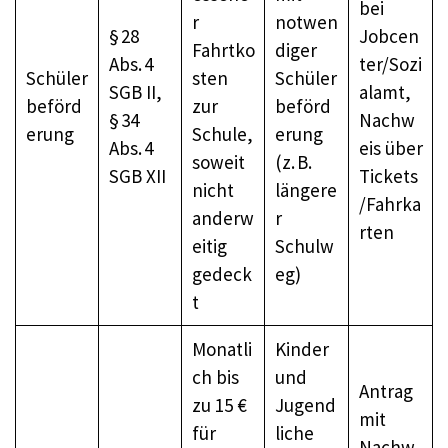
bei
r
notwen
§ 28
Jobcen
Fahrtko
diger
Abs. 4
ter/Sozi
Schüler
sten
Schüler
SGB II,
alamt,
beförd
zur
beförd
§ 34
Nachw
erung
Schule,
erung
Abs. 4
eis über
soweit
(z. B.
SGB XII
Tickets
nicht
längere
/Fahrka
anderw
r
rten
eitig
Schulw
gedeck
eg)
t
Monatli
Kinder
ch bis
und
Antrag
zu 15 €
Jugend
mit
für
liche
Nachw