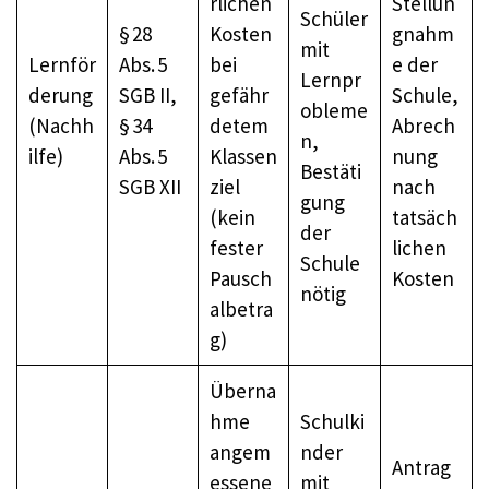
rlichen
Stellun
Schüler
§ 28
Kosten
gnahm
mit
Lernför
Abs. 5
bei
e der
Lernpr
derung
SGB II,
gefähr
Schule,
obleme
(Nachh
§ 34
detem
Abrech
n,
ilfe)
Abs. 5
Klassen
nung
Bestäti
SGB XII
ziel
nach
gung
(kein
tatsäch
der
fester
lichen
Schule
Pausch
Kosten
nötig
albetra
g)
Überna
hme
Schulki
angem
nder
Antrag
essene
mit