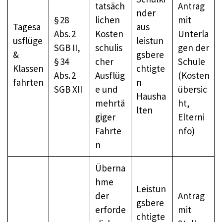
tatsäch
Antrag
nder
§ 28
lichen
mit
Tagesa
aus
Abs. 2
Kosten
Unterla
usflüge
leistun
SGB II,
schulis
gen der
&
gsbere
§ 34
cher
Schule
Klassen
chtigte
Abs. 2
Ausflüg
(Kosten
fahrten
n
SGB XII
e und
übersic
Hausha
mehrtä
ht,
lten
giger
Elterni
Fahrte
nfo)
n
Überna
hme
Leistun
der
Antrag
gsbere
erforde
mit
chtigte