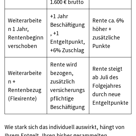
1.600 € brutto
+1 Jahr
Weiterarbeite
Rente ca. 6%
Beschäftigung
n 1 Jahr,
höher +
, +1
Rentenbeginn
zusätzliche
Entgeltpunkt,
verschoben
Punkte
+6% Zuschlag
Rente wird
Rente steigt
Weiterarbeite
bezogen,
ab Juli des
n +
zusätzlich
Folgejahres
Rentenbezug
versicherungs
durch neue
(Flexirente)
pflichtige
Entgeltpunkte
Beschäftigung
Wie stark sich das individuell auswirkt, hängt von
Ihrem Entgelt, Ihren bisher gesammelten