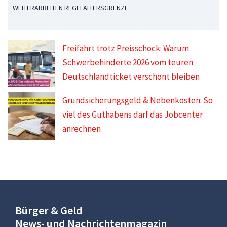
WEITERARBEITEN REGELALTERSGRENZE
Freifahrt trotz Preisschock: Warum
Schwerbehinderte 2026 vom teuren
Deutschlandticket verschont bleiben
Grundsicherungsgeld & Nebenkosten: So
viel des Guthabens darf das Jobcenter
anrechnen
Bürger & Geld
News- und Nachrichtenmagazin