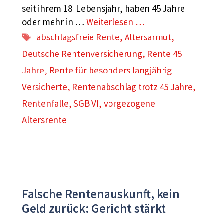
seit ihrem 18. Lebensjahr, haben 45 Jahre
oder mehr in …
Weiterlesen …
Schlagwörter
abschlagsfreie Rente
,
Altersarmut
,
Deutsche Rentenversicherung
,
Rente 45
Jahre
,
Rente für besonders langjährig
Versicherte
,
Rentenabschlag trotz 45 Jahre
,
Rentenfalle
,
SGB VI
,
vorgezogene
Altersrente
Falsche Rentenauskunft, kein
Geld zurück: Gericht stärkt