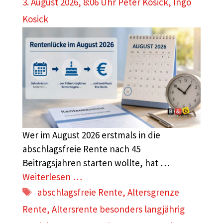
3. August 2026, 8:06 Uhr
Peter Kosick
,
Ingo
Kosick
Wer im August 2026 erstmals in die
abschlagsfreie Rente nach 45
Beitragsjahren starten wollte, hat …
Weiterlesen …
Schlagwörter
abschlagsfreie Rente
,
Altersgrenze
Rente
,
Altersrente besonders langjährig