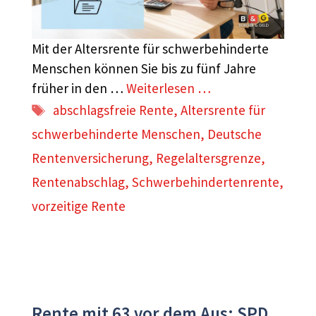
Mit der Altersrente für schwerbehinderte
Menschen können Sie bis zu fünf Jahre
früher in den …
Weiterlesen …
Schlagwörter
abschlagsfreie Rente
,
Altersrente für
schwerbehinderte Menschen
,
Deutsche
Rentenversicherung
,
Regelaltersgrenze
,
Rentenabschlag
,
Schwerbehindertenrente
,
vorzeitige Rente
Rente mit 63 vor dem Aus: SPD