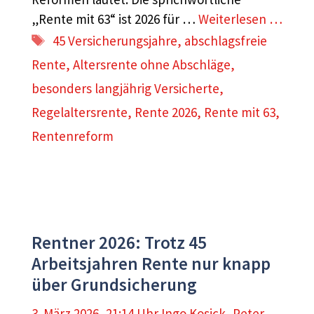
„Rente mit 63“ ist 2026 für …
Weiterlesen …
Schlagwörter
45 Versicherungsjahre
,
abschlagsfreie
Rente
,
Altersrente ohne Abschläge
,
besonders langjährig Versicherte
,
Regelaltersrente
,
Rente 2026
,
Rente mit 63
,
Rentenreform
Rentner 2026: Trotz 45
Arbeitsjahren Rente nur knapp
über Grundsicherung
3. März 2026, 21:14 Uhr
Ingo Kosick
,
Peter