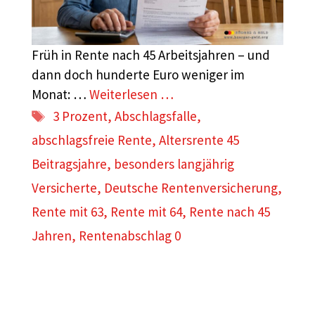
Früh in Rente nach 45 Arbeitsjahren – und
dann doch hunderte Euro weniger im
Monat: …
Weiterlesen …
Schlagwörter
3 Prozent
,
Abschlagsfalle
,
abschlagsfreie Rente
,
Altersrente 45
Beitragsjahre
,
besonders langjährig
Versicherte
,
Deutsche Rentenversicherung
,
Rente mit 63
,
Rente mit 64
,
Rente nach 45
Jahren
,
Rentenabschlag 0