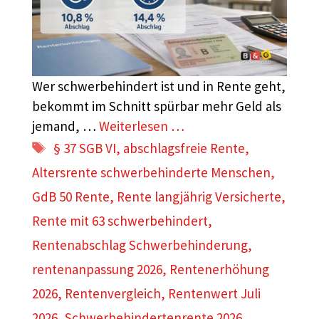
Wer schwerbehindert ist und in Rente geht,
bekommt im Schnitt spürbar mehr Geld als
jemand, …
Weiterlesen …
Schlagwörter
§ 37 SGB VI
,
abschlagsfreie Rente
,
Altersrente schwerbehinderte Menschen
,
GdB 50 Rente
,
Rente langjährig Versicherte
,
Rente mit 63 schwerbehindert
,
Rentenabschlag Schwerbehinderung
,
rentenanpassung 2026
,
Rentenerhöhung
2026
,
Rentenvergleich
,
Rentenwert Juli
2026
,
Schwerbehindertenrente 2026