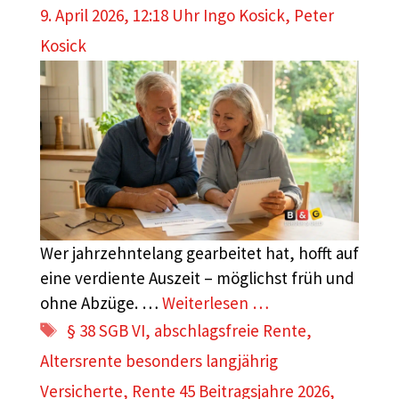
9. April 2026, 12:18 Uhr
Ingo Kosick
,
Peter
Kosick
Wer jahrzehntelang gearbeitet hat, hofft auf
eine verdiente Auszeit – möglichst früh und
ohne Abzüge. …
Weiterlesen …
Schlagwörter
§ 38 SGB VI
,
abschlagsfreie Rente
,
Altersrente besonders langjährig
Versicherte
,
Rente 45 Beitragsjahre 2026
,