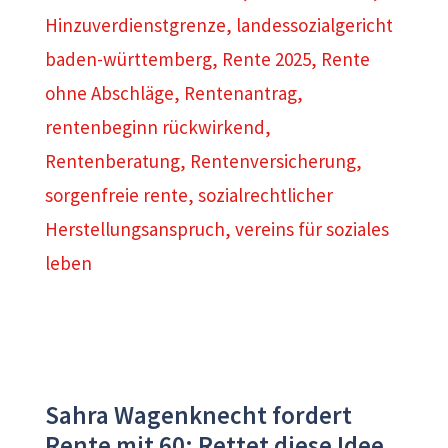
Hinzuverdienstgrenze
,
landessozialgericht
baden-württemberg
,
Rente 2025
,
Rente
ohne Abschläge
,
Rentenantrag
,
rentenbeginn rückwirkend
,
Rentenberatung
,
Rentenversicherung
,
sorgenfreie rente
,
sozialrechtlicher
Herstellungsanspruch
,
vereins für soziales
leben
Sahra Wagenknecht fordert
Rente mit 60: Rettet diese Idee