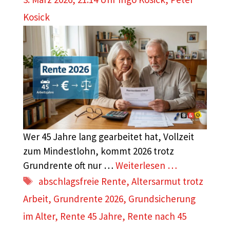
Kosick
Wer 45 Jahre lang gearbeitet hat, Vollzeit
zum Mindestlohn, kommt 2026 trotz
Grundrente oft nur …
Weiterlesen …
Schlagwörter
abschlagsfreie Rente
,
Altersarmut trotz
Arbeit
,
Grundrente 2026
,
Grundsicherung
im Alter
,
Rente 45 Jahre
,
Rente nach 45