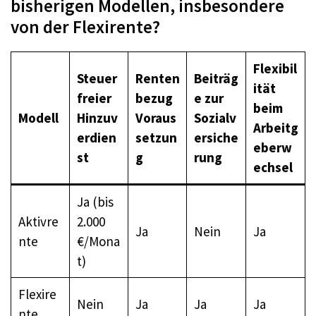
bisherigen Modellen, insbesondere
von der Flexirente?
Flexibil
Steuer
Renten
Beiträg
ität
freier
bezug
e zur
beim
Modell
Hinzuv
Voraus
Sozialv
Arbeitg
erdien
setzun
ersiche
eberw
st
g
rung
echsel
Ja (bis
Aktivre
2.000
Ja
Nein
Ja
nte
€/Mona
t)
Flexire
Nein
Ja
Ja
Ja
nte