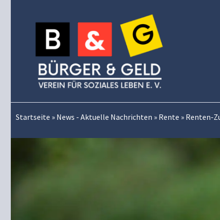
Zum
Inhalt
springen
Startseite
»
News - Aktuelle Nachrichten
»
Rente
»
Renten-Zus