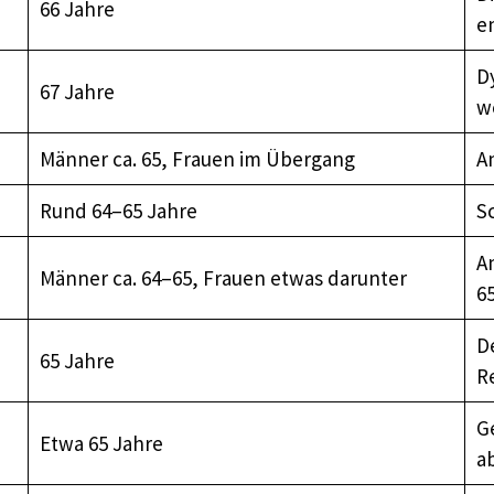
66 Jahre
e
D
67 Jahre
w
Männer ca. 65, Frauen im Übergang
A
Rund 64–65 Jahre
S
A
Männer ca. 64–65, Frauen etwas darunter
6
D
65 Jahre
R
G
Etwa 65 Jahre
a