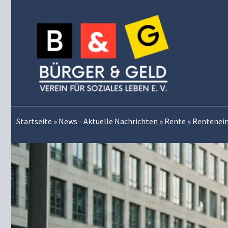
Zum
Inhalt
springen
Startseite
»
News - Aktuelle Nachrichten
»
Rente
»
Rentenein