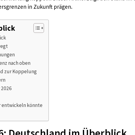
tersgrenzen in Zukunft prägen.
blick
ick
wegt
öhungen
denz nach oben
nd zur Koppelung
ern
r 2026
er entwickeln könnte
26: Deutschland im Überblick