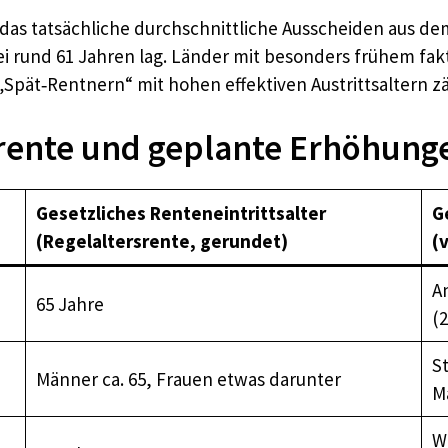
s das tatsächliche durchschnittliche Ausscheiden aus d
bei rund 61 Jahren lag. Länder mit besonders frühem f
pät‑Rentnern“ mit hohen effektiven Austrittsaltern z
srente und geplante Erhöhung
Gesetzliches Renteneintrittsalter
G
(Regelaltersrente, gerundet)
(
A
65 Jahre
(2
S
Männer ca. 65, Frauen etwas darunter
M
W