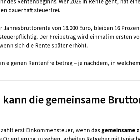
hr des Rentenbeginns. Wer 2026 in Rente geht, hat ein
en dauerhaft steuerfrei.
r Jahresbruttorente von 18.000 Euro, bleiben 16 Prozent 
 steuerpflichtig. Der Freibetrag wird einmal im ersten 
wenn sich die Rente später erhöht.
nen eigenen Rentenfreibetrag – je nachdem, in welchem J
h kann die gemeinsame Brutto
r zahlt erst Einkommensteuer, wenn das
gemeinsame z
ne Orientierung zu geben, arbeiten Ratgeber mit typisc