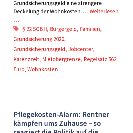
Grundsicherungsgeld eine strengere
Deckelung der Wohnkosten: …
Weiterlesen
…
Schlagwörter
§ 22 SGB II
,
Bürgergeld
,
Familien
,
Grundsicherung 2026
,
Grundsicherungsgeld
,
Jobcenter
,
Karenzzeit
,
Mietobergrenze
,
Regelsatz 563
Euro
,
Wohnkosten
Pflegekosten-Alarm: Rentner
kämpfen ums Zuhause – so
reagiert die Politik auf die