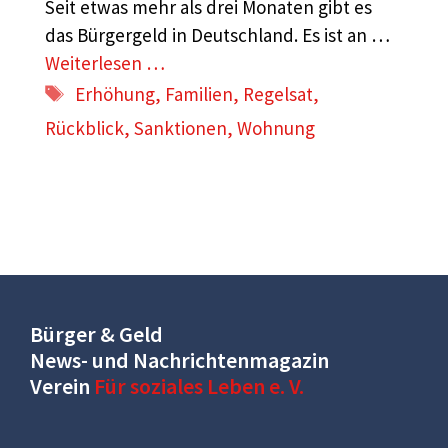
Seit etwas mehr als drei Monaten gibt es
das Bürgergeld in Deutschland. Es ist an …
Weiterlesen …
Schlagwörter
Erhöhung
,
Familien
,
Regelsat
,
Rückblick
,
Sanktionen
,
Wohnung
Bürger & Geld
News- und Nachrichtenmagazin
Verein
Für soziales Leben e. V.