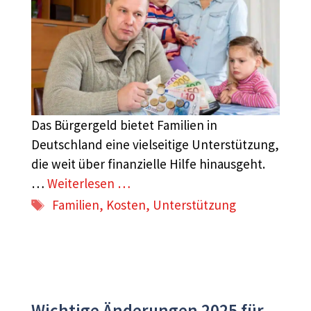
Das Bürgergeld bietet Familien in
Deutschland eine vielseitige Unterstützung,
die weit über finanzielle Hilfe hinausgeht.
…
Weiterlesen …
Schlagwörter
Familien
,
Kosten
,
Unterstützung
Wichtige Änderungen 2025 für