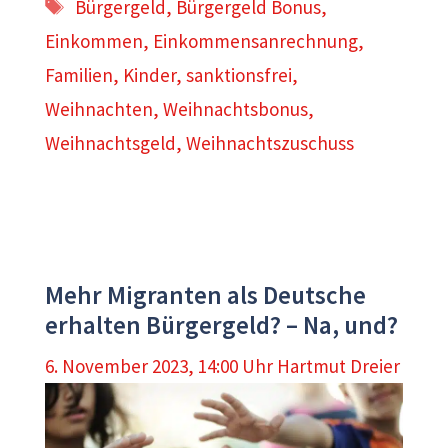
Schlagwörter
Bürgergeld
,
Bürgergeld Bonus
,
Einkommen
,
Einkommensanrechnung
,
Familien
,
Kinder
,
sanktionsfrei
,
Weihnachten
,
Weihnachtsbonus
,
Weihnachtsgeld
,
Weihnachtszuschuss
Mehr Migranten als Deutsche
erhalten Bürgergeld? – Na, und?
6. November 2023, 14:00 Uhr
Hartmut Dreier