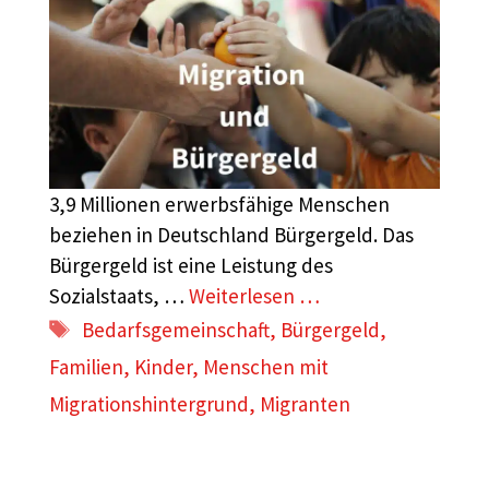
3,9 Millionen erwerbsfähige Menschen
beziehen in Deutschland Bürgergeld. Das
Bürgergeld ist eine Leistung des
Sozialstaats, …
Weiterlesen …
Schlagwörter
Bedarfsgemeinschaft
,
Bürgergeld
,
Familien
,
Kinder
,
Menschen mit
Migrationshintergrund
,
Migranten