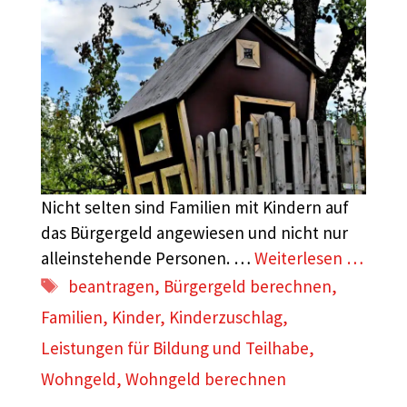
Nicht selten sind Familien mit Kindern auf
das Bürgergeld angewiesen und nicht nur
alleinstehende Personen. …
Weiterlesen …
Schlagwörter
beantragen
,
Bürgergeld berechnen
,
Familien
,
Kinder
,
Kinderzuschlag
,
Leistungen für Bildung und Teilhabe
,
Wohngeld
,
Wohngeld berechnen