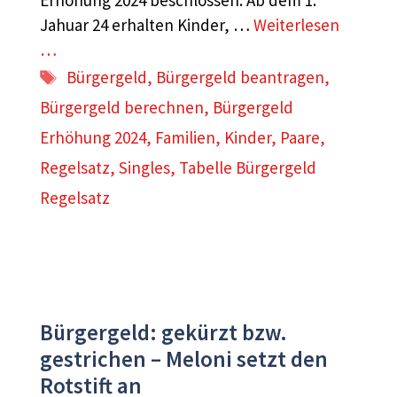
Erhöhung 2024 beschlossen. Ab dem 1.
Jahuar 24 erhalten Kinder, …
Weiterlesen
…
Schlagwörter
Bürgergeld
,
Bürgergeld beantragen
,
Bürgergeld berechnen
,
Bürgergeld
Erhöhung 2024
,
Familien
,
Kinder
,
Paare
,
Regelsatz
,
Singles
,
Tabelle Bürgergeld
Regelsatz
Bürgergeld: gekürzt bzw.
gestrichen – Meloni setzt den
Rotstift an