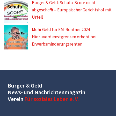
Bürger & Geld: Schufa-Score nicht
abgeschafft – Europäischer Gerichtshof mit
Urteil
Mehr Geld für EM-Rentner 2024:
Hinzuverdienstgrenzen erhöht bei
Erwerbsminderungsrenten
Bürger & Geld
News- und Nachrichtenmagazin
Verein
Für soziales Leben e. V.