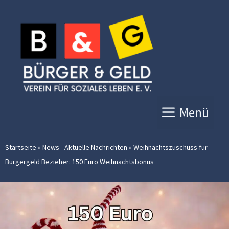
Zum
Inhalt
springen
Menü
Startseite
»
News - Aktuelle Nachrichten
»
Weihnachtszuschuss für
Bürgergeld Bezieher: 150 Euro Weihnachtsbonus