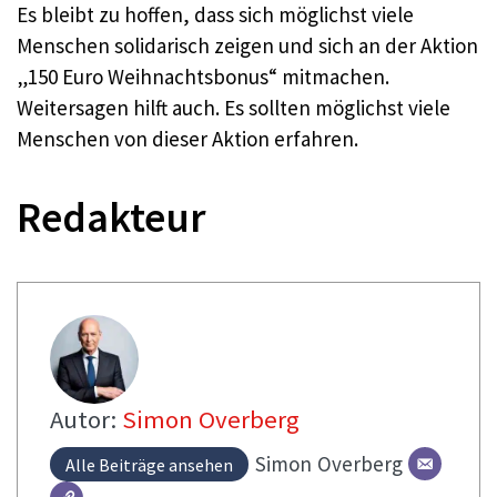
Es bleibt zu hoffen, dass sich möglichst viele
Menschen solidarisch zeigen und sich an der Aktion
„150 Euro Weihnachtsbonus“ mitmachen.
Weitersagen hilft auch. Es sollten möglichst viele
Menschen von dieser Aktion erfahren.
Redakteur
Autor:
Simon Overberg
Simon
Overberg
Alle Beiträge ansehen