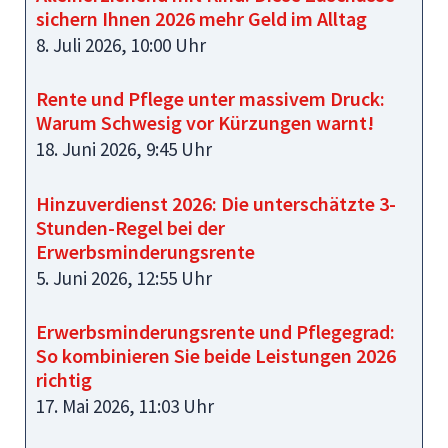
sichern Ihnen 2026 mehr Geld im Alltag
8. Juli 2026, 10:00 Uhr
Rente und Pflege unter massivem Druck:
Warum Schwesig vor Kürzungen warnt!
18. Juni 2026, 9:45 Uhr
Hinzuverdienst 2026: Die unterschätzte 3-
Stunden-Regel bei der
Erwerbsminderungsrente
5. Juni 2026, 12:55 Uhr
Erwerbsminderungsrente und Pflegegrad:
So kombinieren Sie beide Leistungen 2026
richtig
17. Mai 2026, 11:03 Uhr