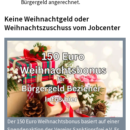
Bürgergeld angerechnet.
Keine Weihnachtgeld oder
Weihnachtszuschuss vom Jobcenter
Der 150 Euro Weihnachtsbonus basiert auf einer
Spendenaktion des Vereins Sanktionsfrei e.V. Es