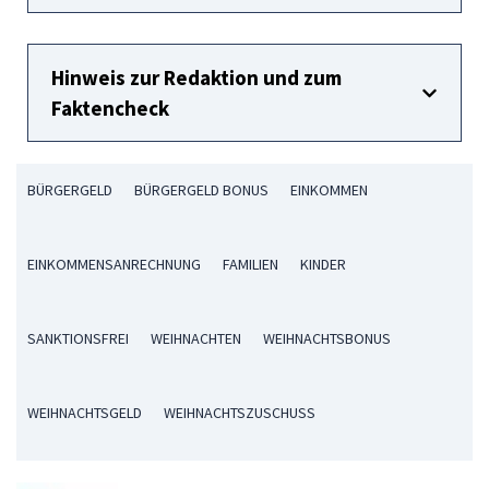
Hinweis zur Redaktion und zum
Faktencheck
BÜRGERGELD
BÜRGERGELD BONUS
EINKOMMEN
EINKOMMENSANRECHNUNG
FAMILIEN
KINDER
SANKTIONSFREI
WEIHNACHTEN
WEIHNACHTSBONUS
WEIHNACHTSGELD
WEIHNACHTSZUSCHUSS