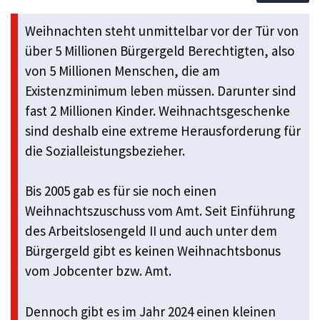
Weihnachten steht unmittelbar vor der Tür von
über 5 Millionen Bürgergeld Berechtigten, also
von 5 Millionen Menschen, die am
Existenzminimum leben müssen. Darunter sind
fast 2 Millionen Kinder. Weihnachtsgeschenke
sind deshalb eine extreme Herausforderung für
die Sozialleistungsbezieher.
Bis 2005 gab es für sie noch einen
Weihnachtszuschuss vom Amt. Seit Einführung
des Arbeitslosengeld II und auch unter dem
Bürgergeld gibt es keinen Weihnachtsbonus
vom Jobcenter bzw. Amt.
Dennoch gibt es im Jahr 2024 einen kleinen