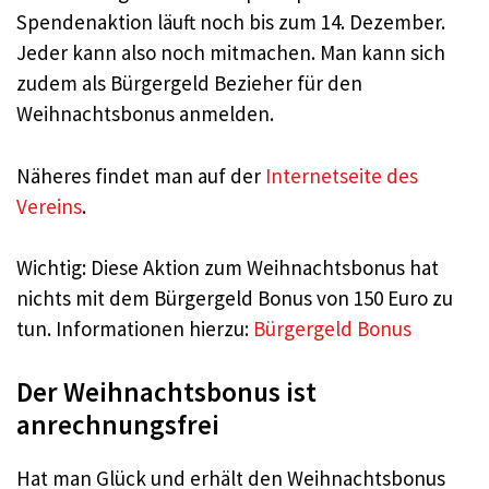
Spendenaktion läuft noch bis zum 14. Dezember.
Jeder kann also noch mitmachen. Man kann sich
zudem als Bürgergeld Bezieher für den
Weihnachtsbonus anmelden.
Näheres findet man auf der
Internetseite des
Vereins
.
Wichtig: Diese Aktion zum Weihnachtsbonus hat
nichts mit dem Bürgergeld Bonus von 150 Euro zu
tun. Informationen hierzu:
Bürgergeld Bonus
Der Weihnachtsbonus ist
anrechnungsfrei
Hat man Glück und erhält den Weihnachtsbonus