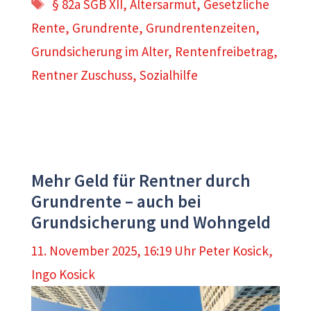
Schlagwörter
§ 82a SGB XII
,
Altersarmut
,
Gesetzliche
Rente
,
Grundrente
,
Grundrentenzeiten
,
Grundsicherung im Alter
,
Rentenfreibetrag
,
Rentner Zuschuss
,
Sozialhilfe
Mehr Geld für Rentner durch
Grundrente – auch bei
Grundsicherung und Wohngeld
11. November 2025, 16:19 Uhr
Peter Kosick
,
Ingo Kosick