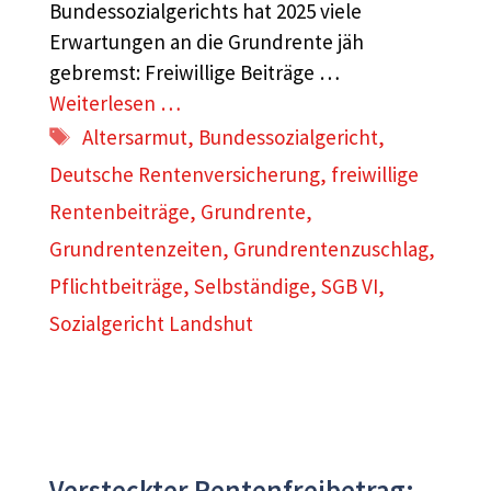
Bundessozialgerichts hat 2025 viele
Erwartungen an die Grundrente jäh
gebremst: Freiwillige Beiträge …
Weiterlesen …
Schlagwörter
Altersarmut
,
Bundessozialgericht
,
Deutsche Rentenversicherung
,
freiwillige
Rentenbeiträge
,
Grundrente
,
Grundrentenzeiten
,
Grundrentenzuschlag
,
Pflichtbeiträge
,
Selbständige
,
SGB VI
,
Sozialgericht Landshut
Versteckter Rentenfreibetrag: