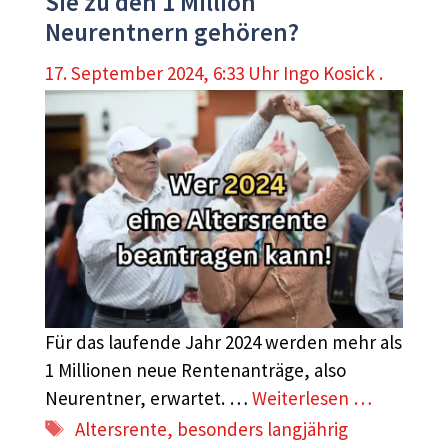
Sie zu den 1 Million
Neurentnern gehören?
17. September 2024, 6:33 Uhr
Ingo Kosick .
Für das laufende Jahr 2024 werden mehr als
1 Millionen neue Rentenanträge, also
Neurentner, erwartet. …
Weiterlesen …
Schlagwörter
Altersrente
,
besonders langjährig