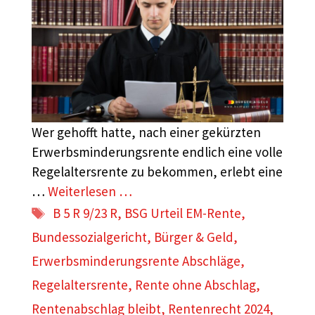
Wer gehofft hatte, nach einer gekürzten
Erwerbsminderungsrente endlich eine volle
Regelaltersrente zu bekommen, erlebt eine
…
Weiterlesen …
Schlagwörter
B 5 R 9/23 R
,
BSG Urteil EM-Rente
,
Bundessozialgericht
,
Bürger & Geld
,
Erwerbsminderungsrente Abschläge
,
Regelaltersrente
,
Rente ohne Abschlag
,
Rentenabschlag bleibt
,
Rentenrecht 2024
,