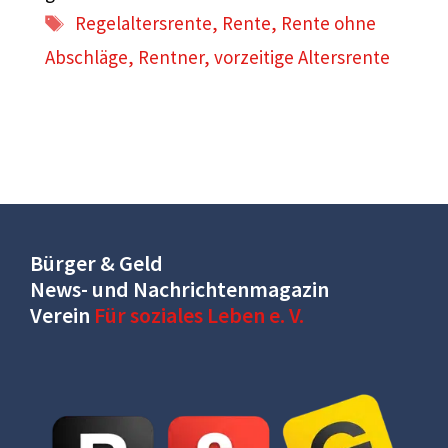
Schlagwörter
Regelaltersrente
,
Rente
,
Rente ohne
Abschläge
,
Rentner
,
vorzeitige Altersrente
Bürger & Geld
News- und Nachrichtenmagazin
Verein
Für soziales Leben e. V.