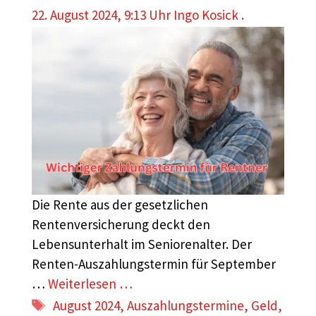
22. August 2024, 9:13 Uhr
Ingo Kosick .
Die Rente aus der gesetzlichen
Rentenversicherung deckt den
Lebensunterhalt im Seniorenalter. Der
Renten-Auszahlungstermin für September
…
Weiterlesen …
Schlagwörter
August 2024
,
Auszahlungstermine
,
Geld
,