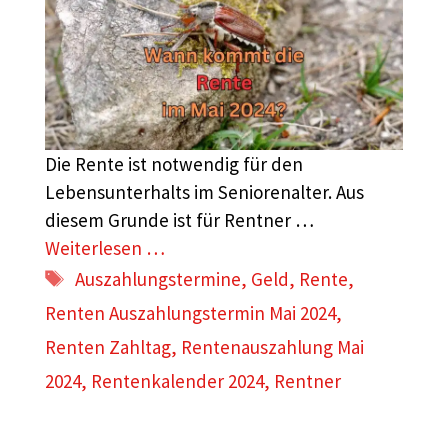
Die Rente ist notwendig für den
Lebensunterhalts im Seniorenalter. Aus
diesem Grunde ist für Rentner …
Weiterlesen …
Schlagwörter
Auszahlungstermine
,
Geld
,
Rente
,
Renten Auszahlungstermin Mai 2024
,
Renten Zahltag
,
Rentenauszahlung Mai
2024
,
Rentenkalender 2024
,
Rentner