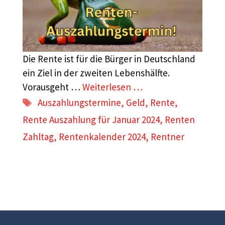
Die Rente ist für die Bürger in Deutschland
ein Ziel in der zweiten Lebenshälfte.
Vorausgeht …
Weiterlesen …
Schlagwörter
Auszahlungstermine
,
Geld
,
Rente
,
Rente Auszahlung für Januar 2024
,
Renten
Zahltag
,
Rentenkalender 2024
,
Rentner