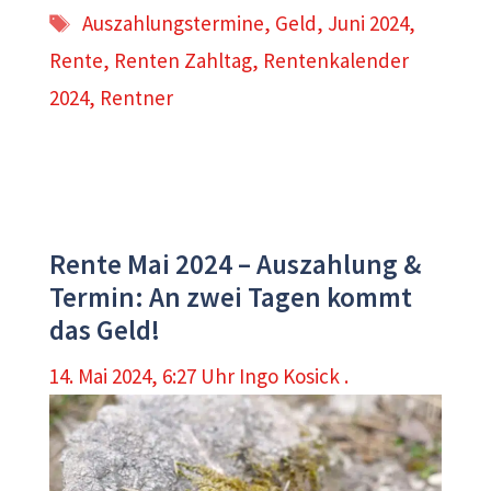
Schlagwörter
Auszahlungstermine
,
Geld
,
Juni 2024
,
Rente
,
Renten Zahltag
,
Rentenkalender
2024
,
Rentner
Rente Mai 2024 – Auszahlung &
Termin: An zwei Tagen kommt
das Geld!
14. Mai 2024, 6:27 Uhr
Ingo Kosick .