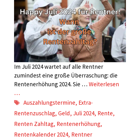
Im Juli 2024 wartet auf alle Rentner
zumindest eine große Überraschung: die
Rentenerhöhung 2024. Sie …
Weiterlesen
…
Schlagwörter
Auszahlungstermine
,
Extra-
Rentenzuschlag
,
Geld
,
Juli 2024
,
Rente
,
Renten Zahltag
,
Rentenerhöhung
,
Rentenkalender 2024
,
Rentner