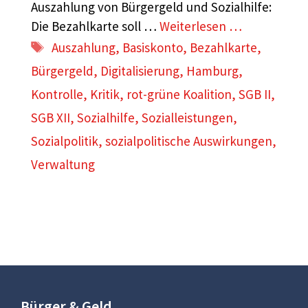
Auszahlung von Bürgergeld und Sozialhilfe:
Die Bezahlkarte soll …
Weiterlesen …
Schlagwörter
Auszahlung
,
Basiskonto
,
Bezahlkarte
,
Bürgergeld
,
Digitalisierung
,
Hamburg
,
Kontrolle
,
Kritik
,
rot-grüne Koalition
,
SGB II
,
SGB XII
,
Sozialhilfe
,
Sozialleistungen
,
Sozialpolitik
,
sozialpolitische Auswirkungen
,
Verwaltung
Bürger & Geld