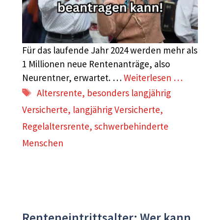
Für das laufende Jahr 2024 werden mehr als
1 Millionen neue Rentenanträge, also
Neurentner, erwartet. …
Weiterlesen …
Schlagwörter
Altersrente
,
besonders langjährig
Versicherte
,
langjährig Versicherte
,
Regelaltersrente
,
schwerbehinderte
Menschen
Renteneintrittsalter: Wer kann