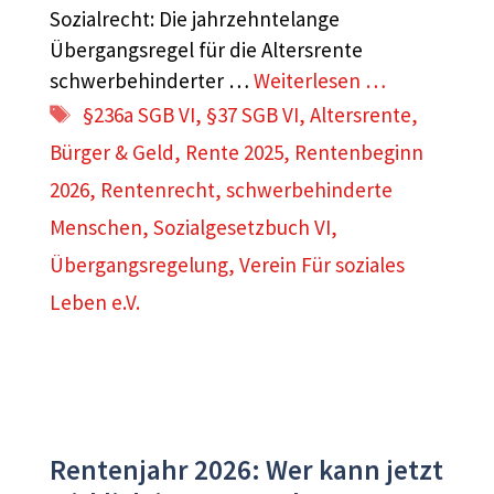
Sozialrecht: Die jahrzehntelange
Übergangsregel für die Altersrente
schwerbehinderter …
Weiterlesen …
Schlagwörter
§236a SGB VI
,
§37 SGB VI
,
Altersrente
,
Bürger & Geld
,
Rente 2025
,
Rentenbeginn
2026
,
Rentenrecht
,
schwerbehinderte
Menschen
,
Sozialgesetzbuch VI
,
Übergangsregelung
,
Verein Für soziales
Leben e.V.
Rentenjahr 2026: Wer kann jetzt