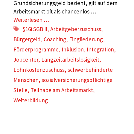
Grundsicherungsgeld bezieht, gilt auf dem
Arbeitsmarkt oft als chancenlos …
Weiterlesen …
Schlagwörter
§16i SGB II
,
Arbeitgeberzuschuss
,
Bürgergeld
,
Coaching
,
Eingliederung
,
Förderprogramme
,
Inklusion
,
Integration
,
Jobcenter
,
Langzeitarbeitslosigkeit
,
Lohnkostenzuschuss
,
schwerbehinderte
Menschen
,
sozialversicherungspflichtige
Stelle
,
Teilhabe am Arbeitsmarkt
,
Weiterbildung