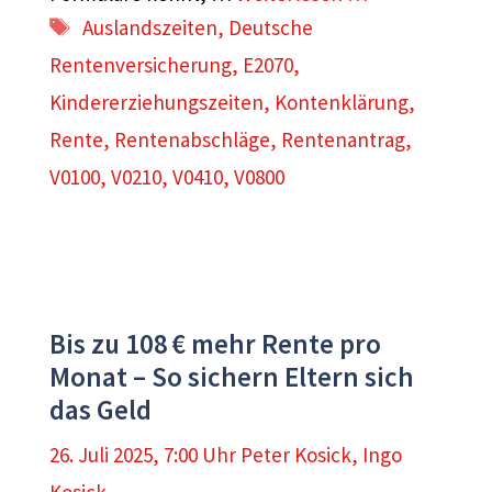
Schlagwörter
Auslandszeiten
,
Deutsche
Rentenversicherung
,
E2070
,
Kindererziehungszeiten
,
Kontenklärung
,
Rente
,
Rentenabschläge
,
Rentenantrag
,
V0100
,
V0210
,
V0410
,
V0800
Bis zu 108 € mehr Rente pro
Monat – So sichern Eltern sich
das Geld
26. Juli 2025, 7:00 Uhr
Peter Kosick
,
Ingo