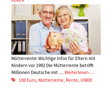
Kosick
Mütterrente: Wichtige Infos für Eltern mit
Kindern vor 1992 Die Mütterrente betrifft
Millionen Deutsche mit …
Weiterlesen …
Schlagwörter
108 Euro
,
Mütterrente
,
Rente
,
V0800