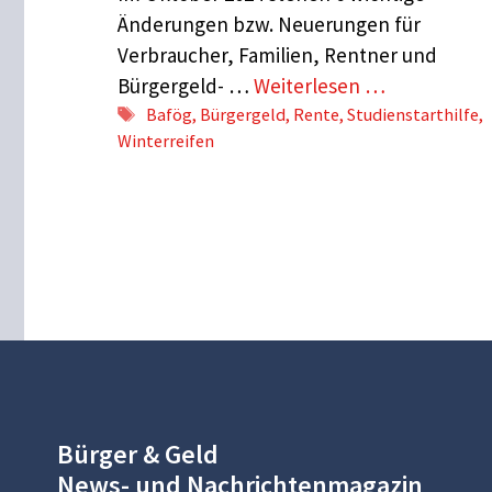
Änderungen bzw. Neuerungen für
Verbraucher, Familien, Rentner und
Bürgergeld- …
Weiterlesen …
Schlagwörter
Bafög
,
Bürgergeld
,
Rente
,
Studienstarthilfe
,
Winterreifen
Bürger & Geld
News- und Nachrichtenmagazin