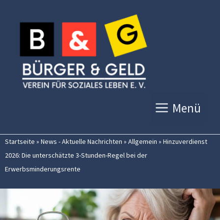
Zum
Inhalt
springen
Menü
Startseite
»
News - Aktuelle Nachrichten
»
Allgemein
»
Hinzuverdienst
2026: Die unterschätzte 3-Stunden-Regel bei der
Erwerbsminderungsrente