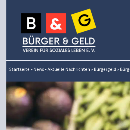
Zum
Inhalt
springen
Startseite
»
News - Aktuelle Nachrichten
»
Bürgergeld
»
Bürg