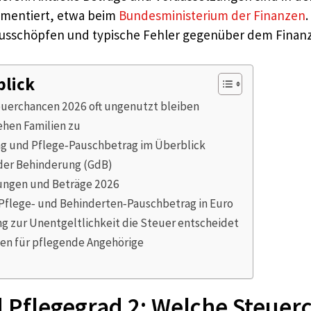
umentiert, etwa beim
Bundesministerium der Finanzen
.
g ausschöpfen und typische Fehler gegenüber dem Fina
blick
uerchancen 2026 oft ungenutzt bleiben
ehen Familien zu
g und Pflege‑Pauschbetrag im Überblick
der Behinderung (GdB)
ungen und Beträge 2026
 Pflege‑ und Behinderten‑Pauschbetrag in Euro
g zur Unentgeltlichkeit die Steuer entscheidet
ben für pflegende Angehörige
Pflegegrad 2: Welche Steuerc