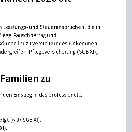
n Leistungs‑ und Steueransprüchen, die in
 Pflege‑Pauschbetrag und
 können ihr zu versteuerndes Einkommen
ndergreifen: Pflegeversicherung (SGB XI),
 Familien zu
n den Einstieg in das professionelle
gt (§ 37 SGB XI).
I).