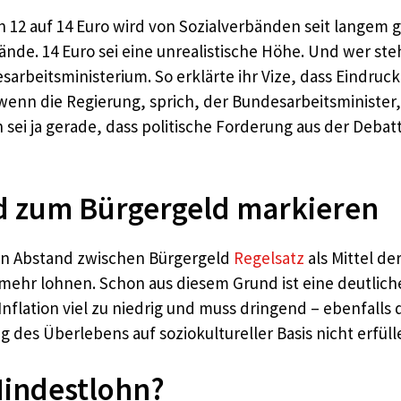
2 auf 14 Euro wird von Sozialverbänden seit langem gef
bände. 14 Euro sei eine unrealistische Höhe. Und wer ste
arbeitsministerium. So erklärte ihr Vize, dass Eindru
nn die Regierung, sprich, der Bundesarbeitsminister,
 sei ja gerade, dass politische Forderung aus der Deb
nd zum Bürgergeld markieren
hen Abstand zwischen Bürgergeld
Regelsatz
als Mittel d
t mehr lohnen. Schon aus diesem Grund ist eine deutli
Inflation viel zu niedrig und muss dringend – ebenfall
g des Überlebens auf soziokultureller Basis nicht erfüll
indestlohn?