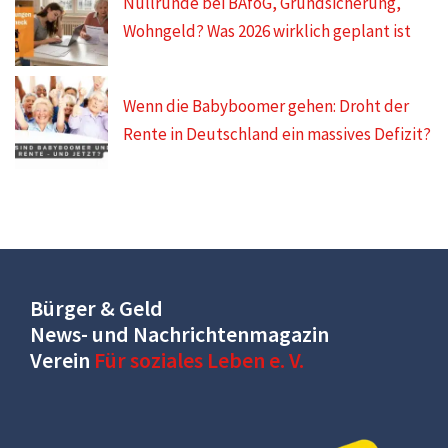
Nullrunde bei BAföG, Grundsicherung,
Wohngeld? Was 2026 wirklich geplant ist
Wenn die Babyboomer gehen: Droht der
Rente in Deutschland ein massives Defizit?
Bürger & Geld
News- und Nachrichtenmagazin
Verein
Für soziales Leben e. V.