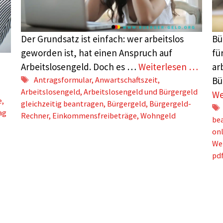
Der Grundsatz ist einfach: wer arbeitslos
Bü
geworden ist, hat einen Anspruch auf
fü
Arbeitslosengeld. Doch es …
Weiterlesen …
ar
Schlagwörter
Antragsformular
,
Anwartschaftszeit
,
Bü
Arbeitslosengeld
,
Arbeitslosengeld und Bürgergeld
We
e
,
gleichzeitig beantragen
,
Bürgergeld
,
Bürgergeld-
ag
Rechner
,
Einkommensfreibeträge
,
Wohngeld
be
on
We
pd