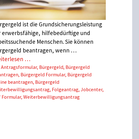
rgergeld ist die Grundsicherungsleistung
r erwerbsfähige, hilfebedürftige und
beitssuchende Menschen. Sie können
rgergeld beantragen, wenn …
iterlesen …
Schlagwörter
Antragsformular
,
Bürgergeld
,
Bürgergeld
antragen
,
Bürgergeld Formular
,
Bürgergeld
line beantragen
,
Bürgergeld
iterbewilligungsantrag
,
Folgeantrag
,
Jobcenter
,
f Formular
,
Weiterbewilligungsantrag