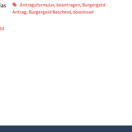
Schlagwörter
das
Antragsformular
,
beantragen
,
Bürgergeld
Antrag
,
Bürgergeld Bescheid
,
download
ld
-