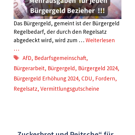
Das Bürgergeld, gemeint ist der Bürgergeld
Regelbedarf, der durch den Regelsatz
abgedeckt wird, wird zum …
Weiterlesen
…
Schlagwörter
AfD
,
Bedarfsgemeinschaft
,
Bürgerarbeit
,
Bürgergeld
,
Bürgergeld 2024
,
Bürgergeld Erhöhung 2024
,
CDU
,
Fordern
,
Regelsatz
,
Vermittlungsgutscheine
„Zuckerbrot und Peitsche“ für