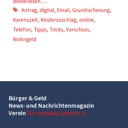
Weiterlesen …
Schlagwörter
Antrag
,
digital
,
Email
,
Grundsicherung
,
Karenzzeit
,
Kinderzuschlag
,
online
,
Telefon
,
Tipps
,
Tricks
,
Vorschuss
,
Wohngeld
Bürger & Geld
News- und Nachrichtenmagazin
Verein
Für soziales Leben e. V.