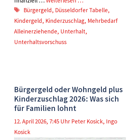
finanziell …
Weiterlesen …
Schlagwörter
Bürgergeld
,
Düsseldorfer Tabelle
,
Kindergeld
,
Kinderzuschlag
,
Mehrbedarf
Alleinerziehende
,
Unterhalt
,
Unterhaltsvorschuss
Bürgergeld oder Wohngeld plus
Kinderzuschlag 2026: Was sich
für Familien lohnt
12. April 2026, 7:45 Uhr
Peter Kosick
,
Ingo
Kosick