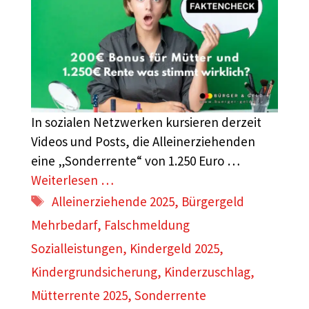
In sozialen Netzwerken kursieren derzeit
Videos und Posts, die Alleinerziehenden
eine „Sonderrente“ von 1.250 Euro …
Weiterlesen …
Schlagwörter
Alleinerziehende 2025
,
Bürgergeld
Mehrbedarf
,
Falschmeldung
Sozialleistungen
,
Kindergeld 2025
,
Kindergrundsicherung
,
Kinderzuschlag
,
Mütterrente 2025
,
Sonderrente