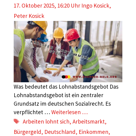
17. Oktober 2025, 16:20 Uhr
Ingo Kosick
,
Peter Kosick
Was bedeutet das Lohnabstandsgebot Das
Lohnabstandsgebot ist ein zentraler
Grundsatz im deutschen Sozialrecht. Es
verpflichtet …
Weiterlesen …
Schlagwörter
Arbeiten lohnt sich
,
Arbeitsmarkt
,
Bürgergeld
,
Deutschland
,
Einkommen
,