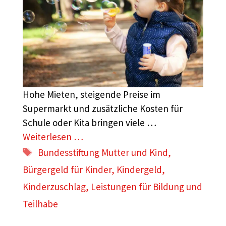
Hohe Mieten, steigende Preise im
Supermarkt und zusätzliche Kosten für
Schule oder Kita bringen viele …
Weiterlesen …
Schlagwörter
Bundesstiftung Mutter und Kind
,
Bürgergeld für Kinder
,
Kindergeld
,
Kinderzuschlag
,
Leistungen für Bildung und
Teilhabe