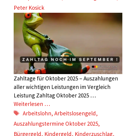
Peter Kosick
Zahltage für Oktober 2025 – Auszahlungen
aller wichtigen Leistungen im Vergleich
Leistung Zahltag Oktober 2025 …
Weiterlesen …
Schlagwörter
Arbeitslohn
,
Arbeitslosengeld
,
Auszahlungstermine Oktober 2025
,
Bürgergeld
,
Kindergeld
,
Kinderzuschlag
,