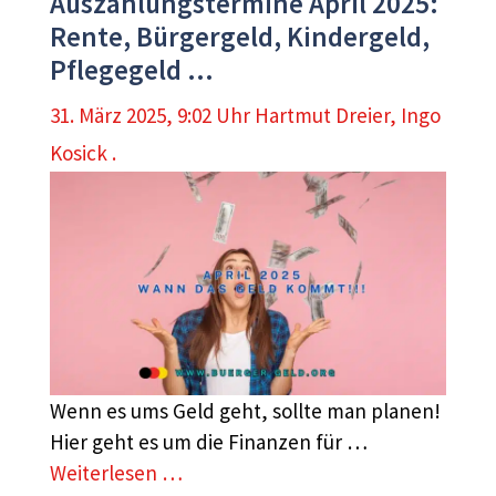
Auszahlungstermine April 2025:
Rente, Bürgergeld, Kindergeld,
Pflegegeld …
31. März 2025, 9:02 Uhr
Hartmut Dreier
,
Ingo
Kosick .
Wenn es ums Geld geht, sollte man planen!
Hier geht es um die Finanzen für …
Weiterlesen …