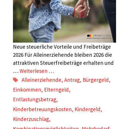
Neue steuerliche Vorteile und Freibeträge
2026 Für Alleinerziehende bleiben 2026 die
attraktiven Steuerfreibeträge erhalten und
…
Weiterlesen …
Schlagwörter
Alleinerziehende
,
Antrag
,
Bürgergeld
,
Einkommen
,
Elterngeld
,
Entlastungsbetrag
,
Kinderbetreuungskosten
,
Kindergeld
,
Kinderzuschlag
,
Kombinationsmöglichkeiten
,
Mehrbedarf
,