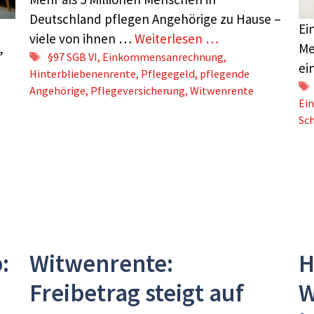
Deutschland pflegen Angehörige zu Hause –
Ei
viele von ihnen …
Weiterlesen …
,
Me
Schlagwörter
§97 SGB VI
,
Einkommensanrechnung
,
ei
Hinterbliebenenrente
,
Pflegegeld
,
pflegende
Angehörige
,
Pflegeversicherung
,
Witwenrente
Ei
Sc
:
Witwenrente:
H
Freibetrag steigt auf
W