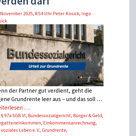
erden darf
 November 2025, 8:54 Uhr
Peter Kosick
,
Ingo
sick
nn der Partner gut verdient, geht die
gene Grundrente leer aus – und das soll …
iterlesen …
Schlagwörter
§ 97a SGB VI
,
Bundessozialgericht
,
Bürger & Geld
,
egatteneinkommen
,
Einkommensanrechnung
,
 soziales Leben e. V.
,
Grundrente
,