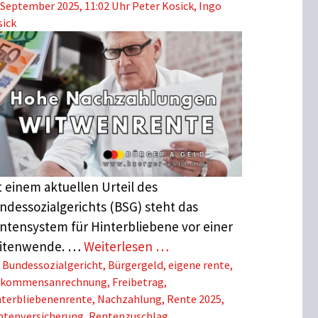
 September 2025, 11:02 Uhr
Peter Kosick
,
Ingo
sick
t einem aktuellen Urteil des
ndessozialgerichts (BSG) steht das
ntensystem für Hinterbliebene vor einer
itenwende. …
Weiterlesen …
Schlagwörter
Bundessozialgericht
,
Bürgergeld
,
eigene rente
,
nkommensanrechnung
,
Freibetrag
,
nterbliebenenrente
,
Nachzahlung
,
Rente 2025
,
ntenversicherung
,
Rentenzuschlag
,