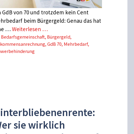
n GdB von 70 und trotzdem kein Cent
hrbedarf beim Bürgergeld: Genau das hat
ne …
Weiterlesen …
Schlagwörter
Bedarfsgemeinschaft
,
Bürgergeld
,
nkommensanrechnung
,
GdB 70
,
Mehrbedarf
,
hwerbehinderung
interbliebenenrente:
er sie wirklich