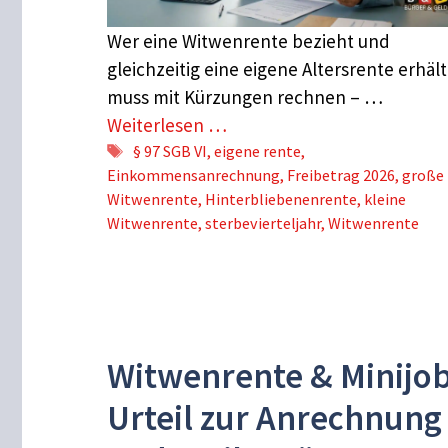
Wer eine Witwenrente bezieht und
gleichzeitig eine eigene Altersrente erhält
muss mit Kürzungen rechnen – …
Weiterlesen …
Schlagwörter
§ 97 SGB VI
,
eigene rente
,
Einkommensanrechnung
,
Freibetrag 2026
,
große
Witwenrente
,
Hinterbliebenenrente
,
kleine
Witwenrente
,
sterbevierteljahr
,
Witwenrente
Witwenrente & Minijob
Urteil zur Anrechnung