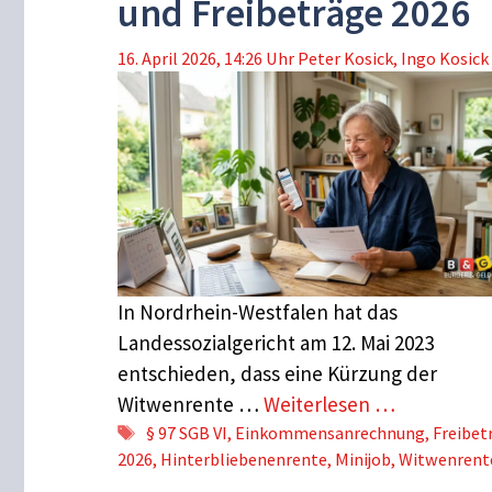
und Freibeträge 2026
16. April 2026, 14:26 Uhr
Peter Kosick
,
Ingo Kosick
In Nordrhein-Westfalen hat das
Landessozialgericht am 12. Mai 2023
entschieden, dass eine Kürzung der
Witwenrente …
Weiterlesen …
Schlagwörter
§ 97 SGB VI
,
Einkommensanrechnung
,
Freibet
2026
,
Hinterbliebenenrente
,
Minijob
,
Witwenrent