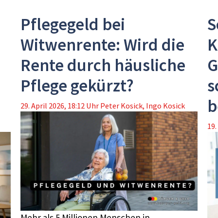
Pflegegeld bei
S
Witwenrente: Wird die
K
Rente durch häusliche
G
Pflege gekürzt?
s
b
29. April 2026, 18:12 Uhr
Peter Kosick
,
Ingo Kosick
19.
Mehr als 5 Millionen Menschen in