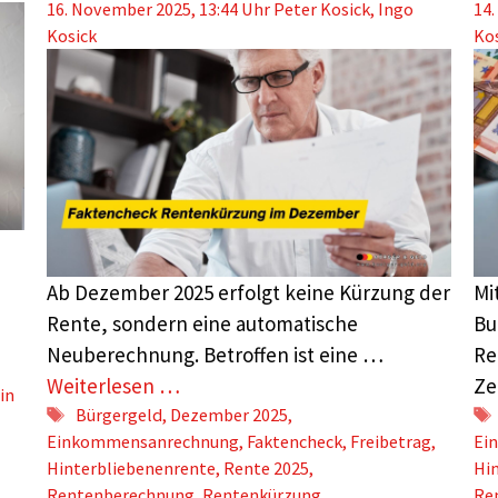
16. November 2025, 13:44 Uhr
Peter Kosick
,
Ingo
14.
Kosick
Ko
Ab Dezember 2025 erfolgt keine Kürzung der
Mi
Rente, sondern eine automatische
Bu
Neuberechnung. Betroffen ist eine …
Re
Weiterlesen …
Ze
in
Schlagwörter
Bürgergeld
,
Dezember 2025
,
Einkommensanrechnung
,
Faktencheck
,
Freibetrag
,
Ei
Hinterbliebenenrente
,
Rente 2025
,
Hi
Rentenberechnung
,
Rentenkürzung
,
Re