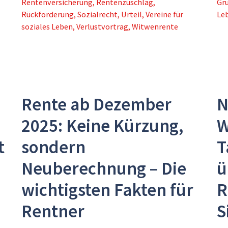
Rentenversicherung
,
Rentenzuschlag
,
Gr
Rückforderung
,
Sozialrecht
,
Urteil
,
Vereine für
Le
soziales Leben
,
Verlustvortrag
,
Witwenrente
Rente ab Dezember
N
2025: Keine Kürzung,
W
t
sondern
T
Neuberechnung – Die
ü
wichtigsten Fakten für
R
Rentner
S