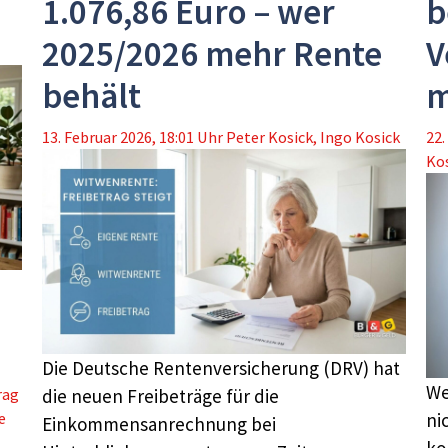
1.076,86 Euro – wer
b
2025/2026 mehr Rente
V
behält
m
13. Februar 2026, 18:01 Uhr
Peter Kosick
,
Ingo Kosick
22.
Ko
Die Deutsche Rentenversicherung (DRV) hat
We
rag
die neuen Freibeträge für die
e
ni
Einkommensanrechnung bei
k