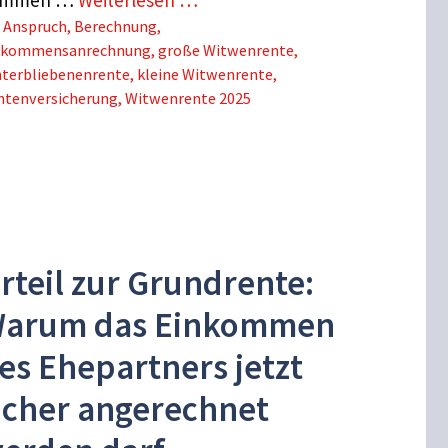
Schlagwörter
Anspruch
,
Berechnung
,
nkommensanrechnung
,
große Witwenrente
,
nterbliebenenrente
,
kleine Witwenrente
,
ntenversicherung
,
Witwenrente 2025
rteil zur Grundrente:
arum das Einkommen
es Ehepartners jetzt
icher angerechnet