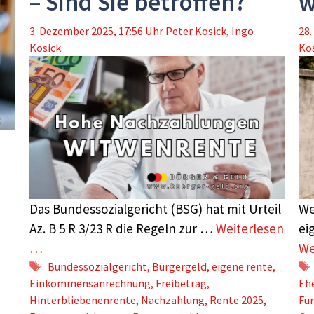
– Sind Sie betroffen?
w
3. Dezember 2025, 17:56 Uhr
Peter Kosick
,
Ingo
28.
Kosick
Ko
Das Bundessozialgericht (BSG) hat mit Urteil
We
Az. B 5 R 3/23 R die Regeln zur …
Weiterlesen
ei
…
We
Schlagwörter
Bundessozialgericht
,
Bürgergeld
,
eigene rente
,
Einkommensanrechnung
,
Freibetrag
,
Eh
Hinterbliebenenrente
,
Nachzahlung
,
Rente 2025
,
Für