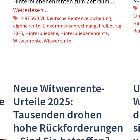
Hinterbliebenenrenten zum Zeitraum …
Weiterlesen …
Ei
Schlagwörter
§ 97 SGB VI
,
Deutsche Rentenversicherung
,
Hi
eigene rente
,
Einkommensanrechnung
,
Freibetrag
Re
2025
,
Hinterbliebene
,
Hinterbliebenenrente
,
Witwenrente
,
Witwerrente
Neue Witwenrente-
U
e
Urteile 2025:
W
Tausenden drohen
d
hohe Rückforderungen
s