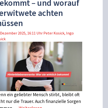
ekommt – und worauf
erwitwete achten
üssen
 Dezember 2025, 16:11 Uhr
Peter Kosick
,
Ingo
sick
nn ein geliebter Mensch stirbt, bleibt oft
cht nur die Trauer. Auch finanzielle Sorgen
ommen …
Weiterlesen …