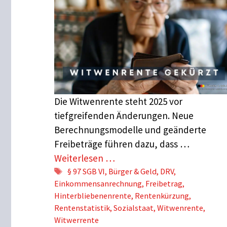
Die Witwenrente steht 2025 vor
tiefgreifenden Änderungen. Neue
Berechnungsmodelle und geänderte
Freibeträge führen dazu, dass …
Weiterlesen …
Schlagwörter
§ 97 SGB VI
,
Bürger & Geld
,
DRV
,
Einkommensanrechnung
,
Freibetrag
,
Hinterbliebenenrente
,
Rentenkürzung
,
Rentenstatistik
,
Sozialstaat
,
Witwenrente
,
Witwerrente