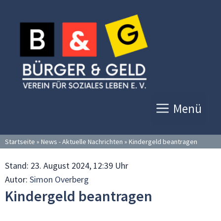
Zum
Inhalt
springen
Menü
Startseite
»
News - Aktuelle Nachrichten
»
Kindergeld beantragen
Stand:
23. August 2024, 12:39 Uhr
Autor:
Simon Overberg
Kindergeld beantragen