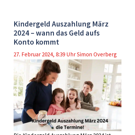
Kindergeld Auszahlung März
2024 – wann das Geld aufs
Konto kommt
27. Februar 2024, 8:39 Uhr
Simon Overberg