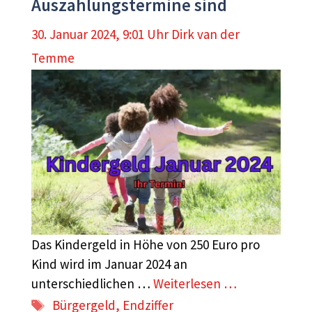
Auszahlungstermine sind
30. Januar 2024, 9:01 Uhr
Dirk van der
Temme
Das Kindergeld in Höhe von 250 Euro pro
Kind wird im Januar 2024 an
unterschiedlichen …
Weiterlesen …
Schlagwörter
Bürgergeld
,
Endziffer