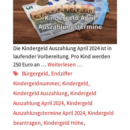
Die Kindergeld Auszahlung April 2024 ist in
laufender Vorbereitung. Pro Kind werden
250 Euro an …
Weiterlesen …
Schlagwörter
Bürgergeld
,
Endziffer
Kindergeldnummer
,
Kindergeld
,
Kindergeld Auszahlung
,
Kindergeld
Auszahlung April 2024
,
Kindergeld
Auszahlungstermine April 2024
,
Kindergeld
beantragen
,
Kindergeld Höhe
,