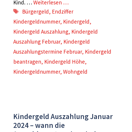
Kind. …
Weiterlesen …
Schlagwörter
Bürgergeld
,
Endziffer
Kindergeldnummer
,
Kindergeld
,
Kindergeld Auszahlung
,
Kindergeld
Auszahlung Februar
,
Kindergeld
Auszahlungstermine Februar
,
Kindergeld
beantragen
,
Kindergeld Höhe
,
Kindergeldnummer
,
Wohngeld
Kindergeld Auszahlung Januar
2024 – wann die