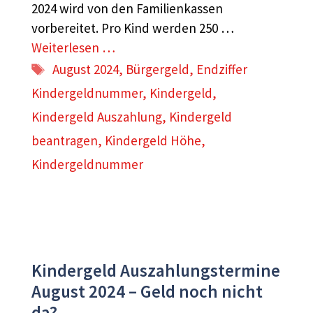
2024 wird von den Familienkassen
vorbereitet. Pro Kind werden 250 …
Weiterlesen …
Schlagwörter
August 2024
,
Bürgergeld
,
Endziffer
Kindergeldnummer
,
Kindergeld
,
Kindergeld Auszahlung
,
Kindergeld
beantragen
,
Kindergeld Höhe
,
Kindergeldnummer
Kindergeld Auszahlungstermine
August 2024 – Geld noch nicht
da?