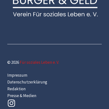
© 2026
Für soziales Leben e. V.
Impressum
Datenschutzerklärung
Redaktion
Presse & Medien