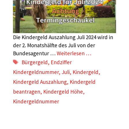
Die Kindergeld Auszahlung Juli 2024 wird in
der 2. Monatshälfte des Juli von der
Bundesagentur …
Weiterlesen …
Schlagwörter
Bürgergeld
,
Endziffer
Kindergeldnummer
,
Juli
,
Kindergeld
,
Kindergeld Auszahlung
,
Kindergeld
beantragen
,
Kindergeld Höhe
,
Kindergeldnummer