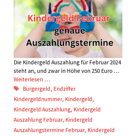
Die Kindergeld Auszahlung für Februar 2024
steht an, und zwar in Höhe von 250 Euro …
Weiterlesen …
Schlagwörter
Bürgergeld
,
Endziffer
Kindergeldnummer
,
Kindergeld
,
Kindergeld Auszahlung
,
Kindergeld
Auszahlung Februar
,
Kindergeld
Auszahlungstermine Februar
,
Kindergeld