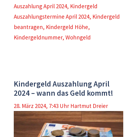
Auszahlung April 2024
,
Kindergeld
Auszahlungstermine April 2024
,
Kindergeld
beantragen
,
Kindergeld Höhe
,
Kindergeldnummer
,
Wohngeld
Kindergeld Auszahlung April
2024 – wann das Geld kommt!
28. März 2024, 7:43 Uhr
Hartmut Dreier