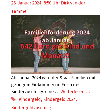
26. Januar 2024, 8:50 Uhr
Dirk van der
Temme
Ab Januar 2024 wird der Staat Familien mit
geringem Einkommen in Form des
Kinderzuschlags eine …
Weiterlesen …
Schlagwörter
Kindergeld
,
Kindergeld 2024
,
Kindergeldzuschlag
,