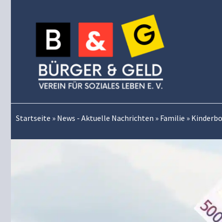
Zum
Inhalt
springen
Startseite
»
News - Aktuelle Nachrichten
»
Familie
»
Kinderbon